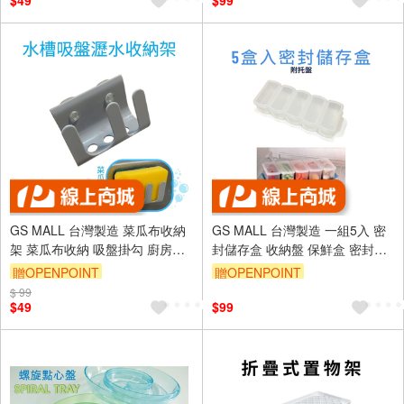
$49
$99
GS MALL 台灣製造 菜瓜布收納
GS MALL 台灣製造 一組5入 密
架 菜瓜布收納 吸盤掛勾 廚房收
封儲存盒 收納盤 保鮮盒 密封盒
納 浴室收納 收納盒 置物架 菜瓜
分裝盒 食物盒 收納盒 儲存盒 密
贈OPENPOINT
贈OPENPOINT
布架 水槽收納
封收納盒
$ 99
$49
$99