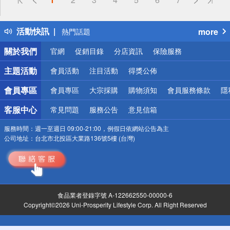
詐騙網頁！請小心！
得獎公告
活動快訊
more
熱門話題
銀行優惠
關於我們
官網
促銷目錄
分店資訊
保險服務
偏遠地區配送
詐騙網頁！請小心！
主題活動
會員活動
注目活動
得獎公佈
會員專區
會員專區
大宗採購
購物須知
會員服務條款
隱
客服中心
常見問題
服務公告
意見信箱
服務時間：
週一至週日 09:00-21:00，例假日依網站公告為主
公司地址：
台北市北投區大業路136號5樓 (台灣)
食品業者登錄字號 A-122662550-00000-6
Copyright©2026 Uni-Prosperity Lifestyle Corp. All Right Reserved