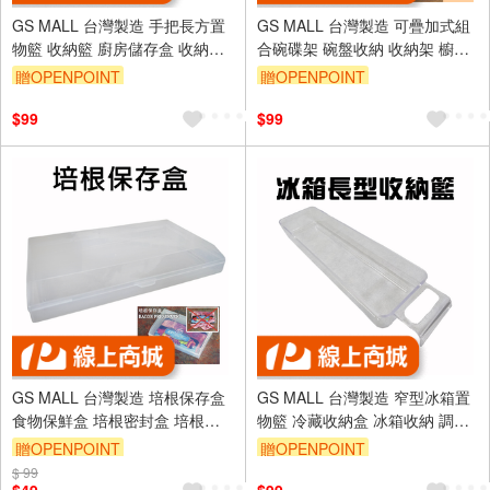
GS MALL 台灣製造 手把長方置
GS MALL 台灣製造 可疊加式組
物籃 收納籃 廚房儲存盒 收納盒
合碗碟架 碗盤收納 收納架 櫥櫃
衛浴用品收納盒 雜物置放盒 置
分層架 碗收納 盤子收納 廚房收
贈OPENPOINT
贈OPENPOINT
物籃
納架
$99
$99
GS MALL 台灣製造 培根保存盒
GS MALL 台灣製造 窄型冰箱置
食物保鮮盒 培根密封盒 培根收
物籃 冷藏收納盒 冰箱收納 調味
納盒 培根肉片盒 培根冰箱收納
料放置 冰箱儲物盒 廚房收納 冰
贈OPENPOINT
贈OPENPOINT
培根盒
箱透明盒 托盤
$ 99