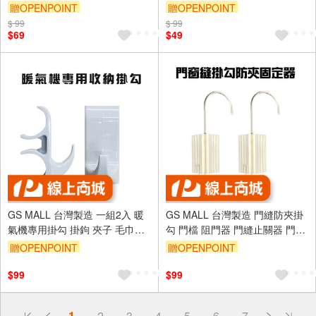
角落架 收納盒 扇形架 角落盒 瀝
水槽架 菜瓜布盤 海綿架 廚房收
贈OPENPOINT
贈OPENPOINT
水盒
納
$ 99
$ 99
$69
$49
GS MALL 台灣製造 一組2入 暖
GS MALL 台灣製造 門縫防夾掛
氣機專用掛勾 掛鉤 夾子 毛巾勾
勾 門檔 阻門器 門縫止關器 門阻
小掛勾 收納勾 掛勾 暖氣機掛勾
門窗縫掛勾 防夾勾 門縫掛勾
贈OPENPOINT
贈OPENPOINT
鉤子
$99
$99
偏遠地區配送
1
2
3
4
5
6
7