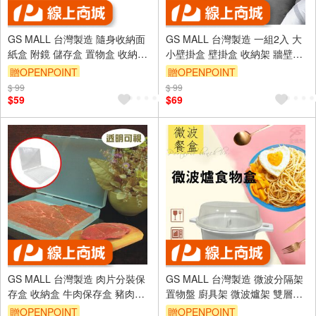
GS MALL 台灣製造 隨身收納面
GS MALL 台灣製造 一組2入 大
紙盒 附鏡 儲存盒 置物盒 收納盒
小壁掛盒 壁掛盒 收納架 牆壁架
吸油面紙 隨身鏡 面紙盒 隨身盒
置物架 免打孔置物架 壁掛架
贈OPENPOINT
贈OPENPOINT
面紙收納盒
$ 99
$ 99
$59
$69
GS MALL 台灣製造 肉片分裝保
GS MALL 台灣製造 微波分隔架
存盒 收納盒 牛肉保存盒 豬肉保
置物盤 廚具架 微波爐架 雙層架
存盒 肉片分裝盒 肉片保鮮 分裝
收納架 微波架 收納盒
贈OPENPOINT
贈OPENPOINT