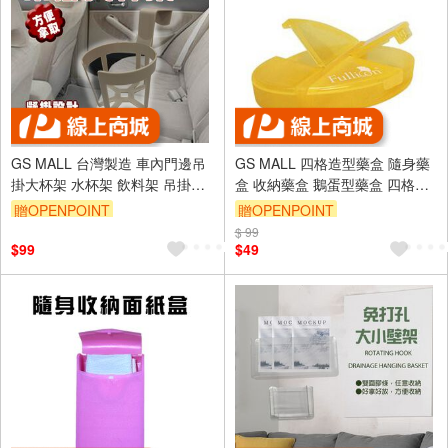
GS MALL 台灣製造 車內門邊吊
GS MALL 四格造型藥盒 隨身藥
掛大杯架 水杯架 飲料架 吊掛架
盒 收納藥盒 鵝蛋型藥盒 四格藥
置杯架 手搖杯架 車用收納架 車
盒 造型藥盒 藥盒 顏色隨機 四格
贈OPENPOINT
贈OPENPOINT
用飲料架 門邊架 顏色隨機
藥盒
$ 99
$99
$49