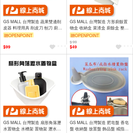
GS MALL 台灣製造 蔬果雙邊削
GS MALL 台灣製造 方形廚餘置
皮器 料理用具 削皮刀 刨刀 廚房
物盒 收納盒 菜渣盒 廚餘盒 整理
工具 去皮器 削皮器 果皮刀 料理
盒 菜葉盒 廚餘盒 置物盒 廚房收
贈OPENPOINT
贈OPENPOINT
刀
納 方形收納
$ 99
$99
$49
GS MALL 台灣製造 扇形角落瀝
GS MALL 台灣製造 肥皂盤 香皂
水置物盒 水槽架 置物架 瀝水架
盤 收納盤 放置盤 飾品盤 戒指盤