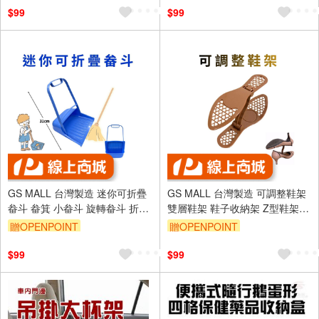
$99
$99
GS MALL 台灣製造 迷你可折疊
GS MALL 台灣製造 可調整鞋架
畚斗 畚箕 小畚斗 旋轉畚斗 折疊
雙層鞋架 鞋子收納架 Z型鞋架
收納 掃除用具 清潔用品 畚斗 摺
鞋櫃收納 鞋架 摺疊鞋架 雙層鞋
贈OPENPOINT
贈OPENPOINT
疊斗 清潔畚斗
架 鞋子收納
$99
$99