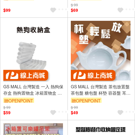
盒 分裝保存盒
$ 99
$99
$69
GS MALL 台灣製造 一入 熱狗保
GS MALL 台灣製造 茶包放置盤
存盒 熱狗置物盒 冰箱置物盒 收
茶包盤 糖包盤 杯墊 容器盤 耳掛
納盒 分隔盒 熱狗儲物盒 熱狗收
盤 濾袋盤 茶壺造型 茶壺收納 桌
贈OPENPOINT
贈OPENPOINT
納盒 熱狗保存盒
上收納
$ 99
$ 99
$59
$49