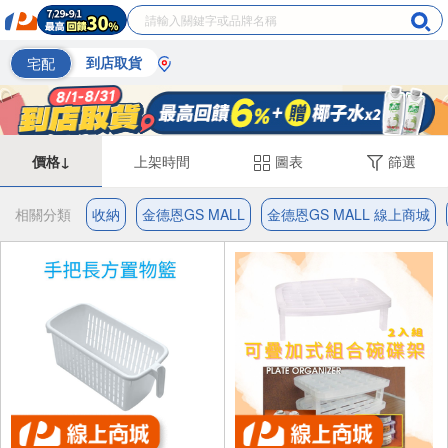
宅配
到店取貨
價格↓
上架時間
圖表
篩選
相關分類
收納
金德恩GS MALL
金德恩GS MALL 線上商城