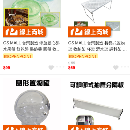
GS MALL 台灣製造 螺旋點心盤
GS MALL 台灣製造 折疊式置物
水果盤 餅乾盤 裝飾盤 圓盤 收納
架 收納架 杯架 瀝水架 調料架 瓶
盤 桌上收納 點心盤 盤子 旋轉收
罐架 儲物架 折疊置物架 折疊架
贈OPENPOINT
贈OPENPOINT
納盤
$ 99
$99
$69