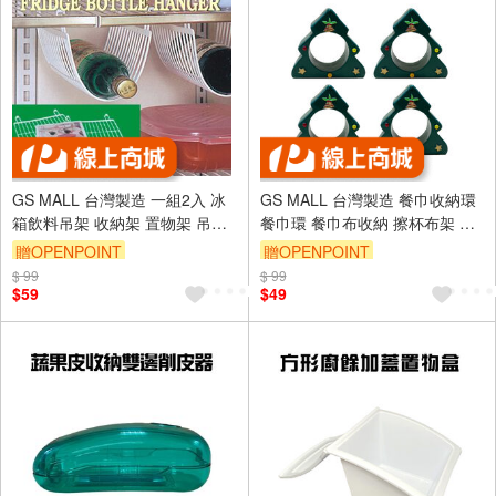
GS MALL 台灣製造 一組2入 冰
GS MALL 台灣製造 餐巾收納環
箱飲料吊架 收納架 置物架 吊掛
餐巾環 餐巾布收納 擦杯布架 餐
架 飲料架 冰箱吊架 飲料吊架 飲
巾圈 西餐巾圈 聖誕樹造形 廚房
贈OPENPOINT
贈OPENPOINT
料架 冰箱收納
收納
$ 99
$ 99
$59
$49