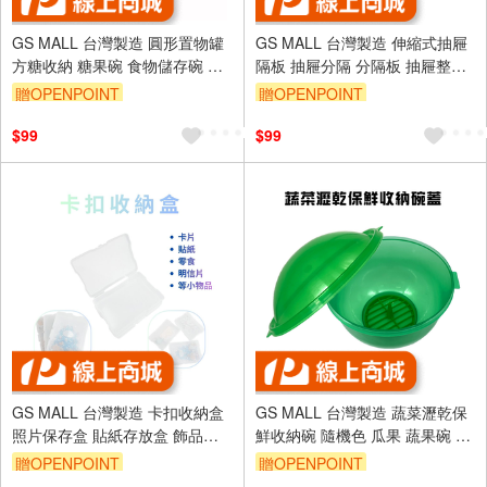
GS MALL 台灣製造 圓形置物罐
GS MALL 台灣製造 伸縮式抽屜
方糖收納 糖果碗 食物儲存碗 零
隔板 抽屜分隔 分隔板 抽屜整理
食收納碗 透明收納碗 圓形收納
廚房儲物 辦公文具收納 抽屜分
贈OPENPOINT
贈OPENPOINT
罐 透明盒
隔板 伸縮分隔板
$99
$99
GS MALL 台灣製造 卡扣收納盒
GS MALL 台灣製造 蔬菜瀝乾保
照片保存盒 貼紙存放盒 飾品收
鮮收納碗 隨機色 瓜果 蔬果碗 水
納盒 儲物受納盒 明信片盒 掀蓋
果碗 瀝乾碗 保鮮碗 收納碗 瀝水
贈OPENPOINT
贈OPENPOINT
盒 翻蓋盒 收納盒
碗