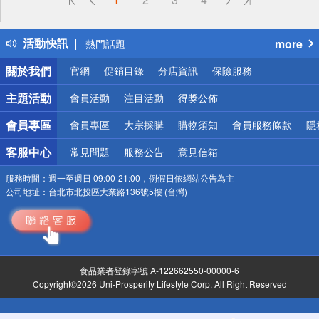
詐騙網頁！請小心！
得獎公告
活動快訊
more
熱門話題
銀行優惠
關於我們
官網
促銷目錄
分店資訊
保險服務
偏遠地區配送
詐騙網頁！請小心！
主題活動
會員活動
注目活動
得獎公佈
會員專區
會員專區
大宗採購
購物須知
會員服務條款
隱
客服中心
常見問題
服務公告
意見信箱
服務時間：
週一至週日 09:00-21:00，例假日依網站公告為主
公司地址：
台北市北投區大業路136號5樓 (台灣)
食品業者登錄字號 A-122662550-00000-6
Copyright©2026 Uni-Prosperity Lifestyle Corp. All Right Reserved