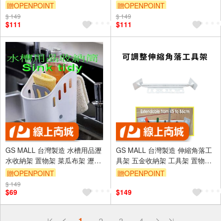
形收納架 角落架 化妝品收納盒
形收納架 角落架 化妝品收納盒
贈OPENPOINT
贈OPENPOINT
角落盒 角落置物架 扇形角落
角落盒 角落置物架 扇形角落
$ 149
$ 149
$111
$111
GS MALL 台灣製造 水槽用品瀝
GS MALL 台灣製造 伸縮角落工
水收納架 置物架 菜瓜布架 瀝水
具架 五金收納架 工具架 置物架
架 收納桶 廚衛架 水槽架 收納架
收納架 鉗子架 板手架 可調整伸
贈OPENPOINT
贈OPENPOINT
水槽收納
縮架 伸縮架
$ 149
$69
$149
偏遠地區配送
1
2
3
4