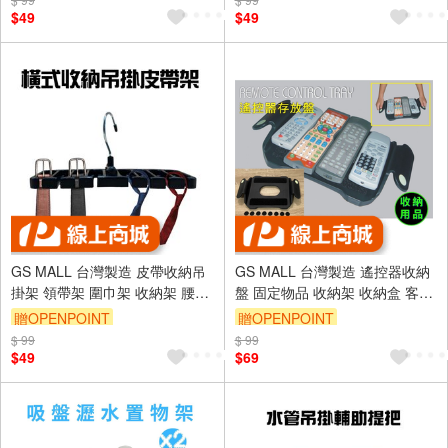
$49
$49
GS MALL 台灣製造 皮帶收納吊
GS MALL 台灣製造 遙控器收納
掛架 領帶架 圍巾架 收納架 腰帶
盤 固定物品 收納架 收納盒 客廳
架 領結架 吊掛勾 皮帶架 吊掛架
收納 室內收納 桌上收納 遙控器
贈OPENPOINT
贈OPENPOINT
收納
收納 桌上收納
$ 99
$ 99
$49
$69