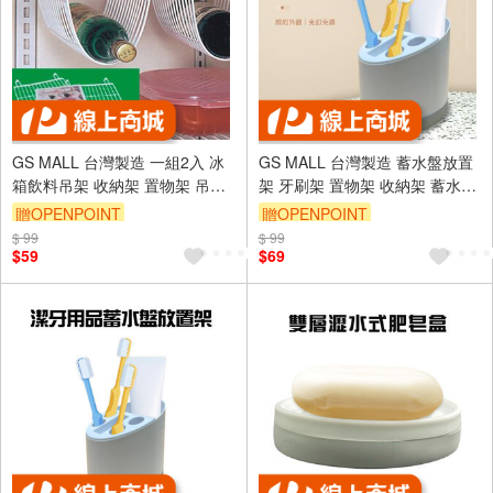
GS MALL 台灣製造 一組2入 冰
GS MALL 台灣製造 蓄水盤放置
箱飲料吊架 收納架 置物架 吊掛
架 牙刷架 置物架 收納架 蓄水盒
架 飲料架 冰箱吊架 飲料吊架 飲
瀝水架 放置架 衛浴用品 牙刷放
贈OPENPOINT
贈OPENPOINT
料架 冰箱收納
置架
$ 99
$ 99
$59
$69