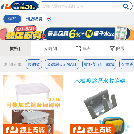
宅配
到店取貨
價格↓
上架時間
圖表
篩選
相關分類
收納架
金德恩GS MALL
收納架 線上商城
金德恩