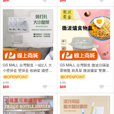
$69
$99
GS MALL 台灣製造 一組2入 大
GS MALL 台灣製造 微波分隔架
小壁掛盒 壁掛盒 收納架 牆壁架
置物盤 廚具架 微波爐架 雙層架
置物架 免打孔置物架 壁掛架
收納架 微波架 收納盒
贈OPENPOINT
贈OPENPOINT
$ 99
$ 99
$69
$69