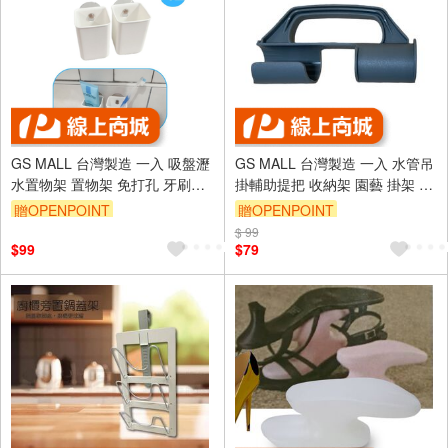
GS MALL 台灣製造 一入 吸盤瀝
GS MALL 台灣製造 一入 水管吊
水置物架 置物架 免打孔 牙刷架
掛輔助提把 收納架 園藝 掛架 軟
牙膏架 收納架 壁掛架 瀝水架 吸
管 掛勾 水管架 輔助提把 提把 水
贈OPENPOINT
贈OPENPOINT
盤收納架
管座
$ 99
$99
$79