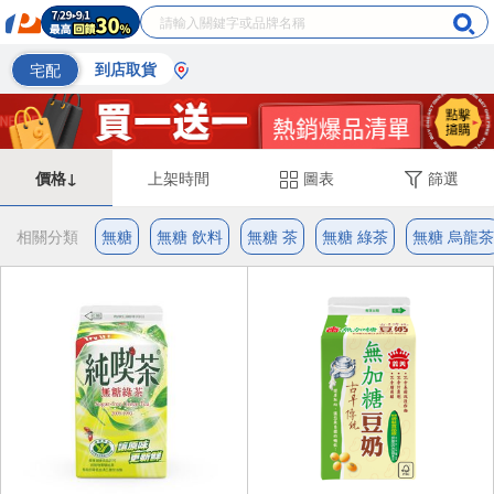
宅配
到店取貨
價格↓
上架時間
圖表
篩選
相關分類
無糖
無糖 飲料
無糖 茶
無糖 綠茶
無糖 烏龍茶