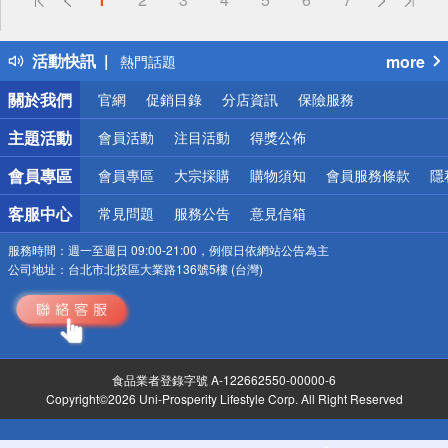
詐騙網頁！請小心！
得獎公告
活動快訊
more
熱門話題
銀行優惠
關於我們
官網
促銷目錄
分店資訊
保險服務
偏遠地區配送
詐騙網頁！請小心！
主題活動
會員活動
注目活動
得獎公佈
會員專區
會員專區
大宗採購
購物須知
會員服務條款
隱
客服中心
常見問題
服務公告
意見信箱
服務時間：
週一至週日 09:00-21:00，例假日依網站公告為主
公司地址：
台北市北投區大業路136號5樓 (台灣)
食品業者登錄字號 A-122662550-00000-6
Copyright©2026 Uni-Prosperity Lifestyle Corp. All Right Reserved