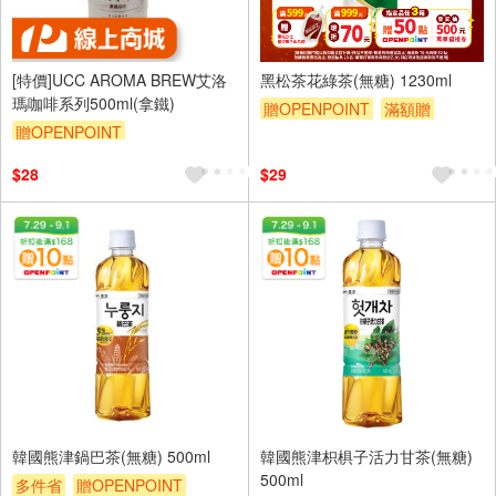
[特價]UCC AROMA BREW艾洛
黑松茶花綠茶(無糖) 1230ml
瑪咖啡系列500ml(拿鐵)
贈OPENPOINT
滿額贈
贈OPENPOINT
滿額折
贈$200
$28
$29
韓國熊津鍋巴茶(無糖) 500ml
韓國熊津枳椇子活力甘茶(無糖)
500ml
多件省
贈OPENPOINT