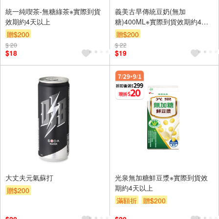
統一純喫茶-無糖綠茶※實際到貨
義美古早傳統豆奶(無加
效期約4天以上
糖)400ML※實際到貨效期約4天
以上
贈$200
贈$200
$ 20
$ 22
$18
$19
大丈夫元氣蘇打
光泉無加糖鮮豆漿※實際到貨效
期約4天以上
贈$200
滿額折
贈$200