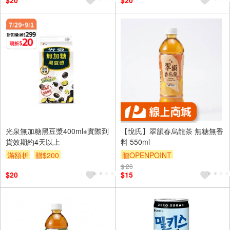
$20
$20
光泉無加糖黑豆漿400ml※實際到
【悅氏】翠韻春烏龍茶 無糖無香
貨效期約4天以上
料 550ml
滿額折
贈$200
贈OPENPOINT
$ 20
$20
$15