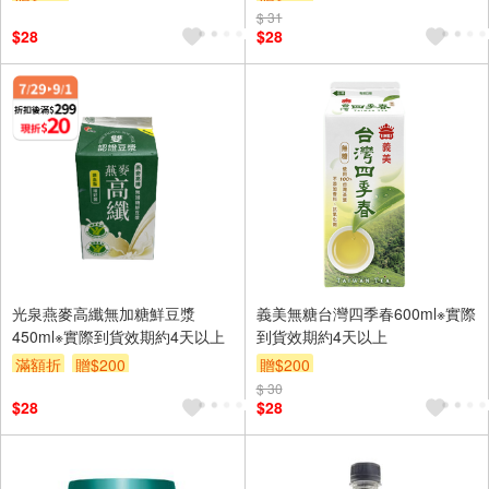
$ 31
$28
$28
光泉燕麥高纖無加糖鮮豆漿
義美無糖台灣四季春600ml※實際
450ml※實際到貨效期約4天以上
到貨效期約4天以上
滿額折
贈$200
贈$200
$ 30
$28
$28