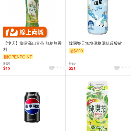
【悅氏】御露高山青茶 無糖無香
韓國樂天無糖優格風味碳酸飲
料
贈$200
贈OPENPOINT
$ 20
$ 25
$15
$21