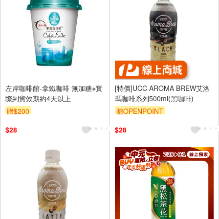
左岸咖啡館-拿鐵咖啡 無加糖※實
[特價]UCC AROMA BREW艾洛
際到貨效期約4天以上
瑪咖啡系列500ml(黑咖啡)
贈$200
贈OPENPOINT
$28
$28