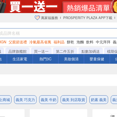
萬家福服務
PROSPERITY PLAZA APP下載
IGN
父親節送禮
冷氣最高省萬
福利品
餅乾
泡麵
飲料
中元拜拜
義
衛生紙
城
品牌旗艦館
買一送一
第二件五折
點數加碼送
檔期
泡
生活家電
熱門3C
美妝個清
嬰童保健
線上商城
義美 巧克力
義美 牛奶
義美 到店取貨
奶素 義美
義