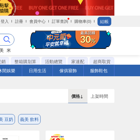
結帳
登入
註冊
會員中心
訂單查詢
購物車(0)
美
米
促銷
整箱購划算
活動總覽
家速配
超商取貨
休閒娛樂
日用生活
傢俱寢飾
服飾鞋包
價格↓
上架時間
美 豆奶
義美 飲料