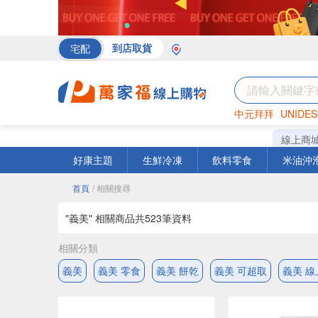
宅配
到店取貨
中元拜拜
UNIDES
海苔
巧克力
罐頭
線上商
好康主題
生鮮冷凍
飲料零食
米油沖
首頁
/ 相關搜尋
"義美" 相關商品共
523
筆資料
相關分類
義美
義美 零食
義美 餅乾
義美 可超取
義美 