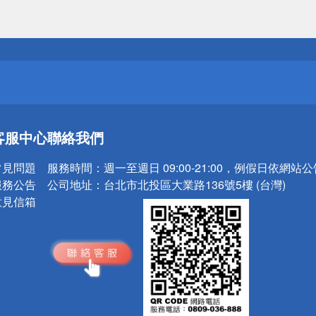
送
請小心！
送
客服中心
聯絡我們
請小心！
常見問題
服務時間：
週一至週日 09:00-21:00，例假日依網站
服務公告
公司地址：
台北市北投區大業路136號5樓 (台灣)
意見信箱