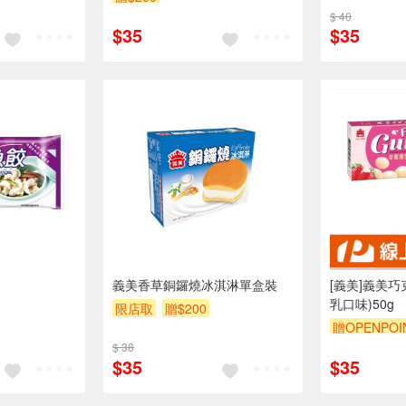
$ 40
$35
$35
義美香草銅鑼燒冰淇淋單盒裝
[義美]義美巧
乳口味)50g
限店取
贈$200
贈OPENPOI
$ 38
$35
$35