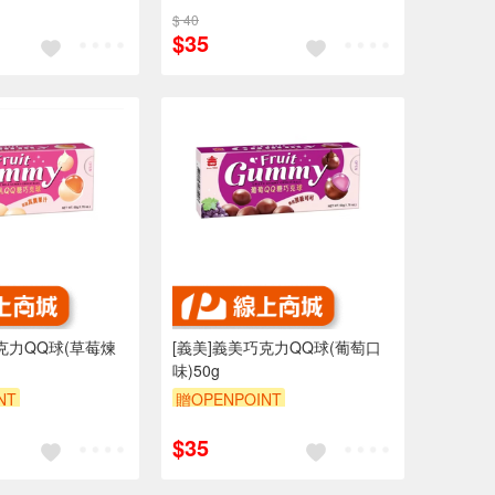
$ 40
$35
克力QQ球(草莓煉
[義美]義美巧克力QQ球(葡萄口
味)50g
NT
贈OPENPOINT
$35