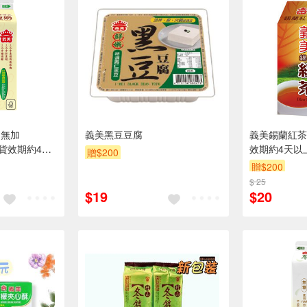
(無加
義美黑豆豆腐
義美錫蘭紅茶4
到貨效期約4天
效期約4天以
贈$200
贈$200
$ 25
$19
$20