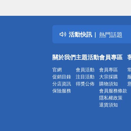
偏遠地區配
詐騙網頁！
得獎公告
活動快訊
熱門話題
銀行優惠
偏遠地區配
關於我們
主題活動
會員專區
詐騙網頁！
官網
會員活動
會員專區
促銷目錄
注目活動
大宗採購
分店資訊
得獎公佈
購物須知
保險服務
會員服務條款
隱私權政策
退貨須知