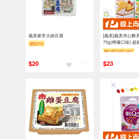
義美家常火鍋豆腐
[義美]義美夾心酥
75g(檸檬口味) 超
贈$200
贈OPENPOINT
$20
$23