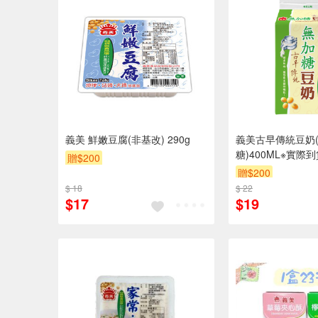
義美 鮮嫩豆腐(非基改) 290g
義美古早傳統豆奶
糖)400ML※實際
贈$200
以上
贈$200
$ 18
$ 22
$17
$19