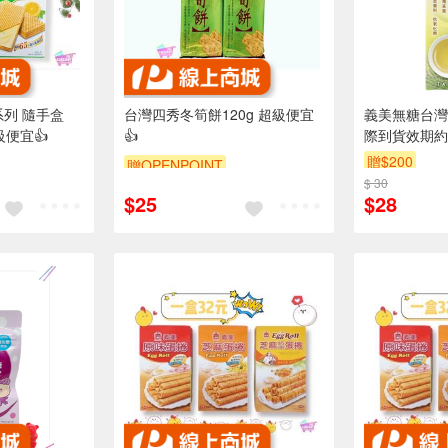
系列 隨手盒
台灣四秀冬筍餅120g 超級便宜
義美無糖台灣四
級便宜👍
👍
際到貨效期約
贈$200
贈OPENPOINT
$ 30
$25
$28