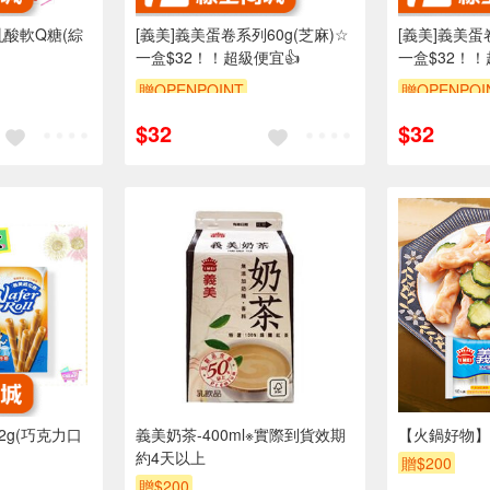
乳酸軟Q糖(綜
[義美]義美蛋卷系列60g(芝麻)☆
[義美]義美蛋
一盒$32！！超級便宜👍
一盒$32！！
贈OPENPOINT
贈OPENPOI
$32
$32
2g(巧克力口
義美奶茶-400ml※實際到貨效期
【火鍋好物】
約4天以上
贈$200
贈$200