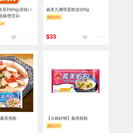
卷系列60g(原味)☆
義美九層塔蛋餅皮205g
超級便宜👍
贈$200
NT
$33
義美燕餃
【火鍋好物】義美蝦餃
贈$200