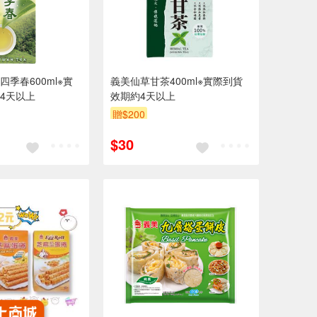
季春600ml※實
義美仙草甘茶400ml※實際到貨
4天以上
效期約4天以上
贈$200
$30