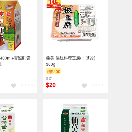
00ml※實際到貨
義美 傳統料理豆腐(非基改)
上
300g
贈$200
$ 21
$20