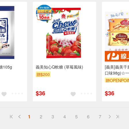
105g
義美知心Q軟糖 (草莓風味)
[義美]義美千
口味98g)☆
贈$200
便宜👍
贈OPENPOI
$36
$36
1
2
3
4
5
6
7