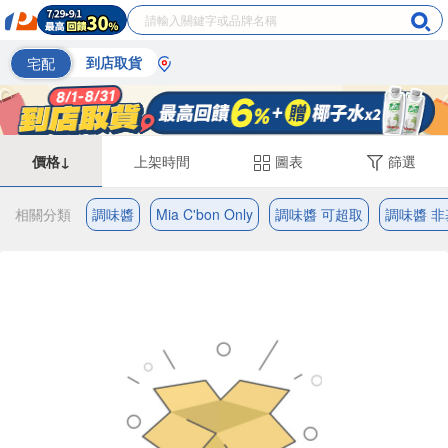
宅配
到店取貨
價格↓
上架時間
圖表
篩選
相關分類
調味醬
Mia C'bon Only
調味醬 可超取
調味醬 非