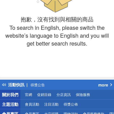
抱歉，沒有找到與相關的商品
To search in English, please switch the
website’s language to English and you will
get better search results.
偏遠地區配送
詐騙網頁！請小心！
得獎公告
活動快訊
more
熱門話題
銀行優惠
關於我們
官網
促銷目錄
分店資訊
保險服務
偏遠地區配送
詐騙網頁！請小心！
主題活動
會員活動
注目活動
得獎公佈
會員專區
會員專區
大宗採購
購物須知
會員服務條款
隱