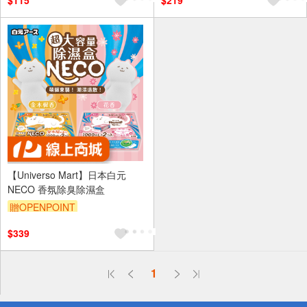
$115
$219
【Universo Mart】日本白元
NECO 香氛除臭除濕盒
贈OPENPOINT
$339
偏遠地區配送
1
詐騙網頁！請小心！
得獎公告