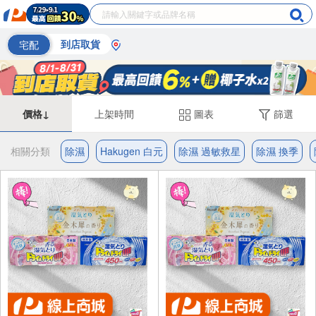
宅配
到店取貨
價格↓
上架時間
圖表
篩選
相關分類
除濕
Hakugen 白元
除濕 過敏救星
除濕 換季