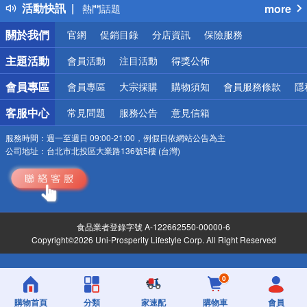
活動快訊
more
熱門話題
銀行優惠
關於我們
官網
促銷目錄
分店資訊
保險服務
偏遠地區配送
詐騙網頁！請小心！
主題活動
會員活動
注目活動
得獎公佈
會員專區
會員專區
大宗採購
購物須知
會員服務條款
隱
客服中心
常見問題
服務公告
意見信箱
服務時間：
週一至週日 09:00-21:00，例假日依網站公告為主
公司地址：
台北市北投區大業路136號5樓 (台灣)
食品業者登錄字號 A-122662550-00000-6
Copyright©2026 Uni-Prosperity Lifestyle Corp. All Right Reserved
0
購物首頁
分類
家速配
購物車
會員