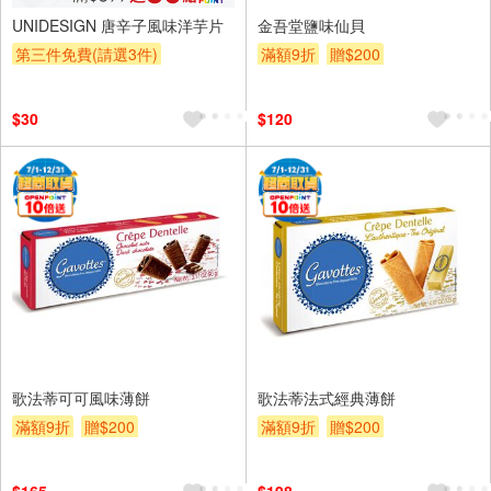
UNIDESIGN 唐辛子風味洋芋片
金吾堂鹽味仙貝
第三件免費(請選3件)
滿額9折
贈$200
贈OPENPOINT
滿額9折
贈$200
$30
$120
歌法蒂可可風味薄餅
歌法蒂法式經典薄餅
滿額9折
贈$200
滿額9折
贈$200