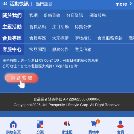
活動快訊
more
熱門話題
銀行優惠
關於我們
官網
促銷目錄
分店資訊
保險服務
偏遠地區配送
詐騙網頁！請小心！
主題活動
會員活動
注目活動
得獎公佈
會員專區
會員專區
大宗採購
購物須知
會員服務條款
隱
客服中心
常見問題
服務公告
意見信箱
服務時間：
週一至週日 09:00-21:00，例假日依網站公告為主
公司地址：
台北市北投區大業路136號5樓 (台灣)
食品業者登錄字號 A-122662550-00000-6
Copyright©2026 Uni-Prosperity Lifestyle Corp. All Right Reserved
0
購物首頁
分類
家速配
購物車
會員