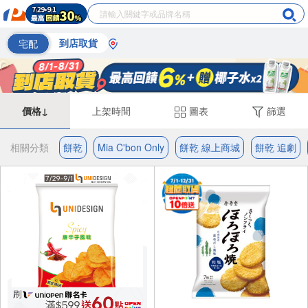
宅配
到店取貨
價格↓
上架時間
圖表
篩選
相關分類
餅乾
Mia C'bon Only
餅乾 線上商城
餅乾 追劇