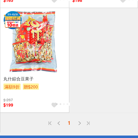
$165
$198
丸什綜合豆果子
滿額9折
贈$200
$ 267
$199
偏遠地區配送
1
詐騙網頁！請小心！
得獎公告