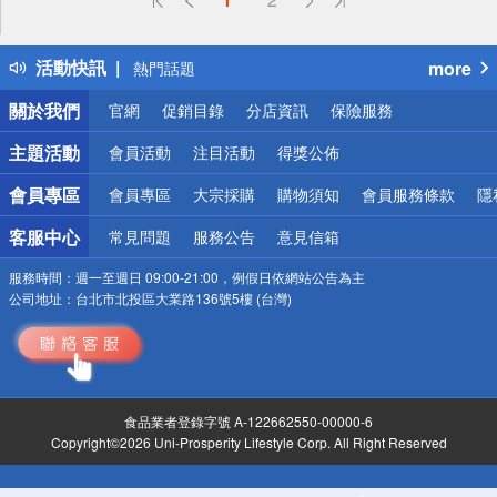
詐騙網頁！請小心！
得獎公告
活動快訊
more
熱門話題
銀行優惠
關於我們
官網
促銷目錄
分店資訊
保險服務
偏遠地區配送
詐騙網頁！請小心！
主題活動
會員活動
注目活動
得獎公佈
會員專區
會員專區
大宗採購
購物須知
會員服務條款
隱
客服中心
常見問題
服務公告
意見信箱
服務時間：
週一至週日 09:00-21:00，例假日依網站公告為主
公司地址：
台北市北投區大業路136號5樓 (台灣)
食品業者登錄字號 A-122662550-00000-6
Copyright©2026 Uni-Prosperity Lifestyle Corp. All Right Reserved