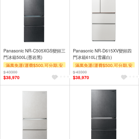
Panasonic NR-C505XGS變頻三
Panasonic NR-D615XV變頻四
門冰箱500L(墨岩黑)
門冰箱610L(雪霧白)
滿萬免運(運費$500,可分期,安
滿萬免運(運費$500,可分期,安
裝跨區費另計,單品未滿1萬元
裝跨區費另計,單品未滿1萬元
$ 43300
$ 43300
$38,970
$38,970
及使用6期以上分期0利率,需付
及使用6期以上分期0利率,需付
基本安裝運費)
基本安裝運費)
下單贈
下單贈