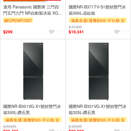
適用 Panasonic 國際牌 三門四
國際NR-B371TV-S1變頻雙門冰
門五門六門 NR自動製冰箱 XGS
箱366L-晶鈦銀
XV HX WX系列 濾棉 濾芯 濾水
贈OPENPOINT
滿萬免運(運費$500,可分期,安
濾網
裝跨區費另計,單品未滿1萬元
$ 21490
$299
$19,341
及使用6期以上分期0利率,需付
基本安裝運費)
下單贈
國際NR-B301VG-X1變頻雙門冰
國際NR-B331VG-X1變頻雙門冰
箱300L-鑽石黑
箱325L-鑽石黑
滿萬免運(運費$500,可分期,安
滿萬免運(運費$500,可分期,安
裝跨區費另計,單品未滿1萬元
裝跨區費另計,單品未滿1萬元
$ 23400
$ 25400