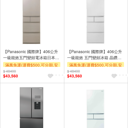
【Panasonic 國際牌】406公升
【Panasonic 國際牌】406公升
一級能效五門變頻電冰箱日本製
一級能效 五門變頻冰箱 晶鑽白
香檳金 NR-E417XT-N1
NR-E417XT-W1
滿萬免運(運費$500,可分期,安
滿萬免運(運費$500,可分期,安
裝跨區費另計,單品未滿1萬元
裝跨區費另計,單品未滿1萬元
$ 48400
$ 48400
$43,560
$43,560
及使用6期以上分期0利率,需付
及使用6期以上分期0利率,需付
基本安裝運費)
基本安裝運費)
下單贈
下單贈