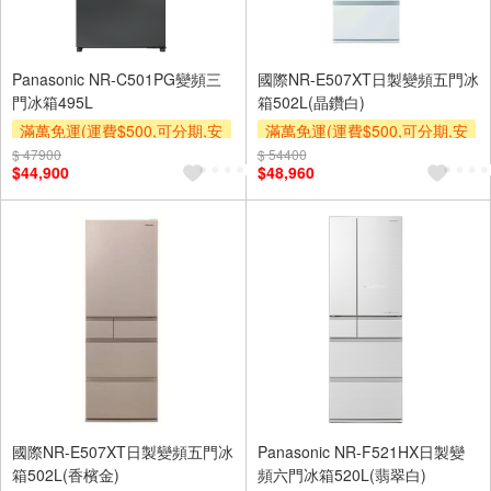
Panasonic NR-C501PG變頻三
國際NR-E507XT日製變頻五門冰
門冰箱495L
箱502L(晶鑽白)
滿萬免運(運費$500,可分期,安
滿萬免運(運費$500,可分期,安
裝跨區費另計,單品未滿1萬元
裝跨區費另計,單品未滿1萬元
$ 47900
$ 54400
$44,900
$48,960
及使用6期以上分期0利率,需付
及使用6期以上分期0利率,需付
基本安裝運費)
基本安裝運費)
下單贈
下單贈
國際NR-E507XT日製變頻五門冰
Panasonic NR-F521HX日製變
箱502L(香檳金)
頻六門冰箱520L(翡翠白)