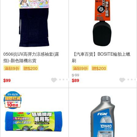
0506抗UV高彈力涼感袖套(露
【汽車百貨】BOSITE輪胎上蠟
指)-顏色隨機出貨
刷
滿額9折
贈$200
滿額9折
贈$200
$ 99
$99
$89