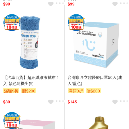
$99
$99
【汽車百貨】超細纖維擦拭布 1
台灣康匠立體醫療口罩50入(成
入-顏色隨機出貨
人/藍色)
滿額9折
贈$200
滿額9折
贈$200
$39
$145