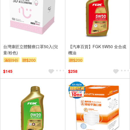
台灣康匠立體醫療口罩50入(兒
【汽車百貨】FGK 5W50 全合成
童/粉色)
機油
滿額9折
贈$200
贈$200
$145
$258