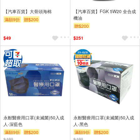
【汽車百貨】大骨頭海棉
【汽車百貨】FGK 5W20 全合成
機油
滿額9折
贈$200
贈$200
$49
$251
永猷醫療用口罩(未滅菌)50入成
永猷醫療用口罩(未滅菌)50入成
人-深藍色
人-黑色
滿額9折
贈$200
滿額9折
贈$200
$ 180
$ 180