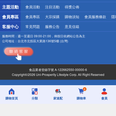
詐騙網頁！請小心！
主題活動
會員活動
注目活動
得獎公佈
會員專區
會員專區
大宗採購
購物須知
會員服務條款
隱
客服中心
常見問題
服務公告
意見信箱
服務時間：
週一至週日 09:00-21:00，例假日依網站公告為主
公司地址：
台北市北投區大業路136號5樓 (台灣)
食品業者登錄字號 A-122662550-00000-6
Copyright©2026 Uni-Prosperity Lifestyle Corp. All Right Reserved
0
購物首頁
分類
家速配
購物車
會員