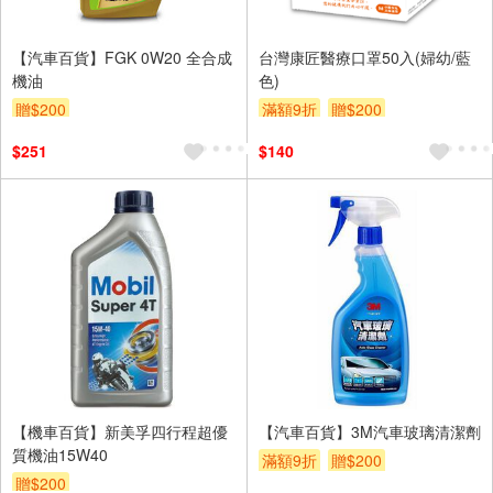
【汽車百貨】FGK 0W20 全合成
台灣康匠醫療口罩50入(婦幼/藍
機油
色)
贈$200
滿額9折
贈$200
$251
$140
【機車百貨】新美孚四行程超優
【汽車百貨】3M汽車玻璃清潔劑
質機油15W40
滿額9折
贈$200
贈$200