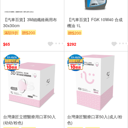
【汽車百貨】3M細纖維兩用布
【汽車百貨】FGK 10W40 合成
30x30cm
機油 1L
滿額9折
贈$200
贈$200
$65
$292
台灣康匠立體醫療用口罩50入
台灣康匠醫療口罩50入(成人/粉
(幼幼/粉色)
色)