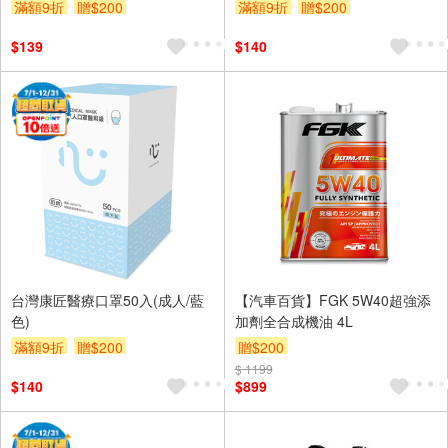
滿額9折
贈$200
滿額9折
贈$200
$139
$140
台灣康匠醫療口罩50入(成人/藍
【汽車百貨】FGK 5W40超強添
色)
加劑全合成機油 4L
滿額9折
贈$200
贈$200
$ 1199
$140
$899