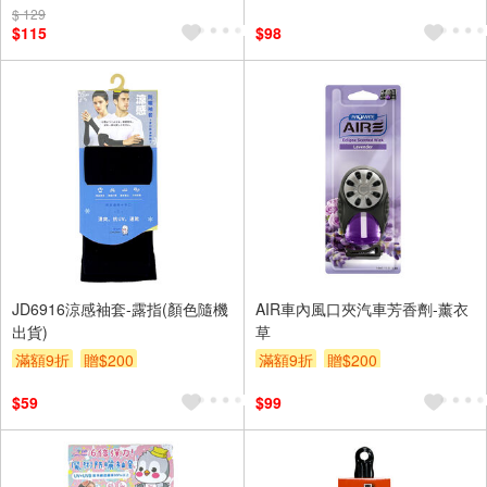
$ 129
$115
$98
JD6916涼感袖套-露指(顏色隨機
AIR車內風口夾汽車芳香劑-薰衣
出貨)
草
滿額9折
贈$200
滿額9折
贈$200
$59
$99