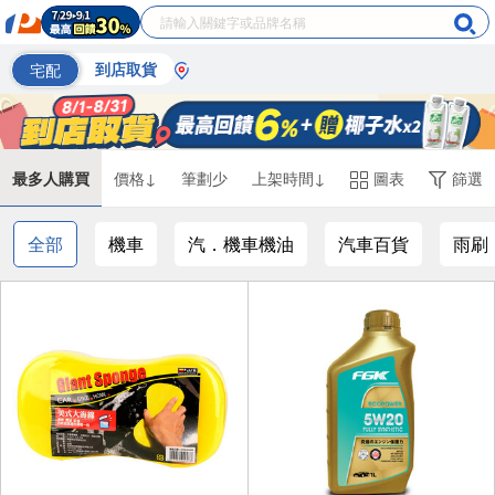
宅配
到店取貨
最多人購買
價格↓
筆劃少
上架時間↓
圖表
篩選
全部
機車
汽．機車機油
汽車百貨
雨刷