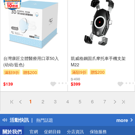
台灣康匠立體醫療用口罩50入
凱威格鋼固爪摩托車手機支架
(幼幼/藍色)
M22
滿額9折
贈$200
滿額9折
贈$200
$ 498
$139
$399
偏遠地區配送
1
2
3
4
5
6
7
詐騙網頁！請小心！
得獎公告
活動快訊
more
熱門話題
銀行優惠
關於我們
官網
促銷目錄
分店資訊
保險服務
偏遠地區配送