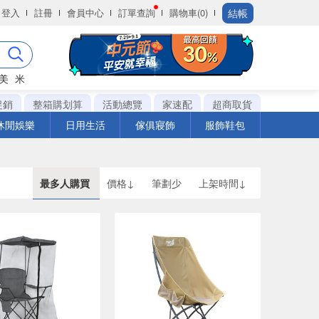
結帳
登入
註冊
會員中心
訂單查詢
購物車(0)
美
米
促銷
整箱購划算
活動總覽
家速配
超商取貨
休閒娛樂
日用生活
傢俱寢飾
服飾鞋包
最多人購買
價格↓
筆劃少
上架時間↓