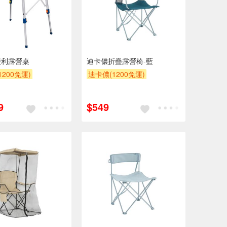
便利露營桌
迪卡儂折疊露營椅-藍
200免運)
迪卡儂(1200免運)
9
$549