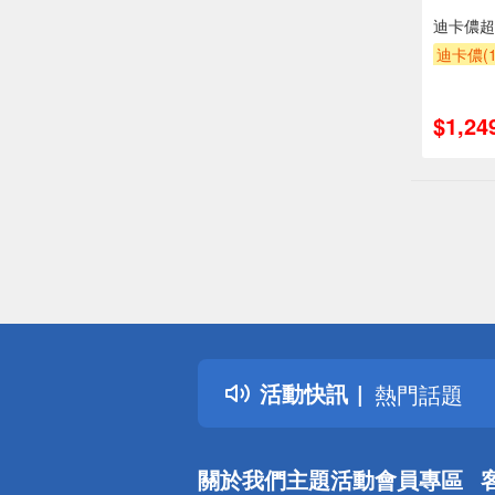
迪卡儂超
迪卡儂(1
$1,24
偏遠地區配
詐騙網頁！
得獎公告
活動快訊
熱門話題
銀行優惠
偏遠地區配
關於我們
主題活動
會員專區
詐騙網頁！