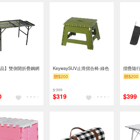
品】雙側開折疊鋼網
KeywaySUV止滑摺合椅-綠色
摺疊隨行
贈$200
贈$200
$ 369
0
$319
$399