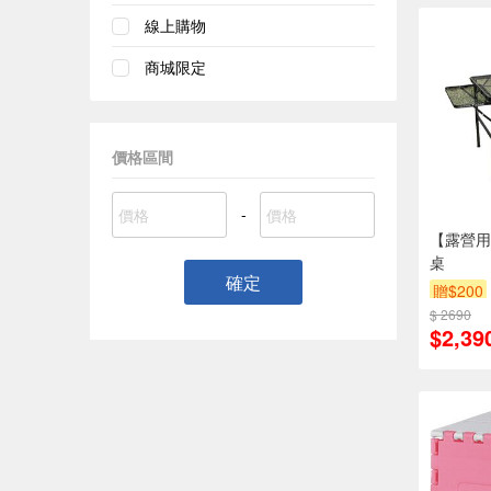
線上購物
商城限定
價格區間
-
【露營用
桌
確定
贈$200
$ 2690
$2,39