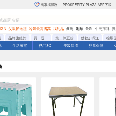
萬家福服務
PROSPERITY PLAZA APP下載
IGN
父親節送禮
冷氣最高省萬
福利品
餅乾
泡麵
飲料
中元拜拜
義
洋芋片
城
品牌旗艦館
買一送一
第二件五折
點數加碼送
檔期
泡
生活家電
熱門3C
美妝個清
嬰童保健
椅