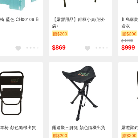
-藍色 CH00106-B
【露營用品】鋁框小桌(附外
川島家防
袋)
岩灰
贈$200
贈$200
$ 1290
$869
$999
軍椅-顏色隨機出貨
露遊聚三腳凳-顏色隨機出貨
露遊聚釣
贈$200
贈$200