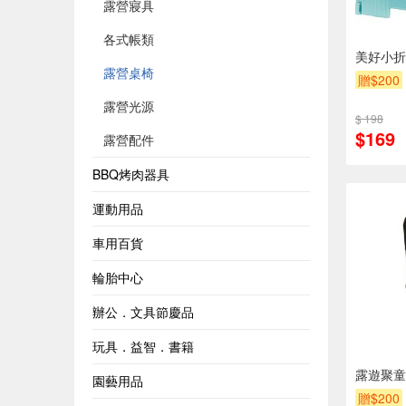
露營寢具
各式帳類
美好小折椅
露營桌椅
贈$200
露營光源
$ 198
$169
露營配件
BBQ烤肉器具
運動用品
車用百貨
輪胎中心
辦公．文具節慶品
玩具．益智．書籍
露遊聚童
園藝用品
贈$200