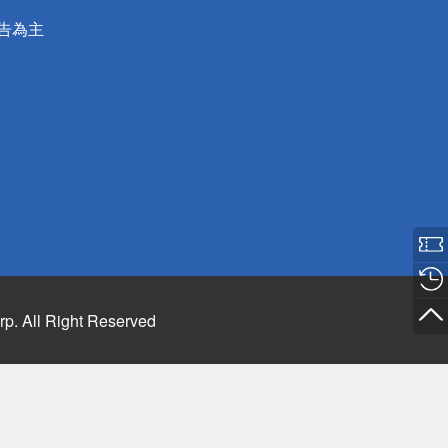
公告為主
rp. All Right Reserved