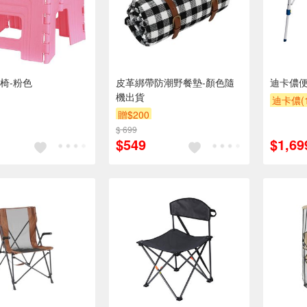
椅-粉色
皮革綁帶防潮野餐墊-顏色隨
迪卡儂
機出貨
迪卡儂(1
贈$200
$ 699
$549
$1,69