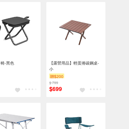
椅-黑色
【露營用品】輕蛋捲碳鋼桌-
小
贈$200
$ 799
$699