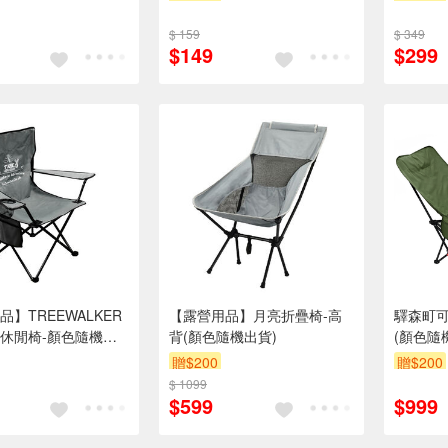
$ 159
$ 349
$149
$299
】TREEWALKER
【露營用品】月亮折疊椅-高
驛森町可
休閒椅-顏色隨機出
背(顏色隨機出貨)
(顏色隨
贈$200
贈$200
$ 1099
$599
$999