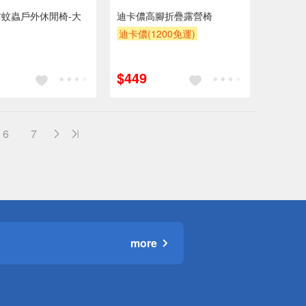
蚊蟲戶外休閒椅-大
迪卡儂高腳折疊露營椅
迪卡儂(1200免運)
$449
6
7
more