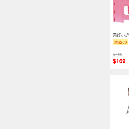
美好小折
贈$200
$ 198
$169