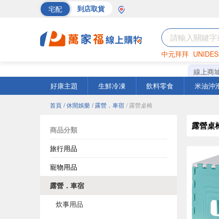
宅配
到店取貨
中元拜拜
UNIDES
巧克力
罐頭
海苔
線上商
好康主題
生鮮冷凍
飲料零食
米油沖
首頁
/ 休閒娛樂
/ 露營．車宿
/ 露營桌椅
露營桌
商品分類
旅行用品
寵物用品
露營．車宿
炊事用品