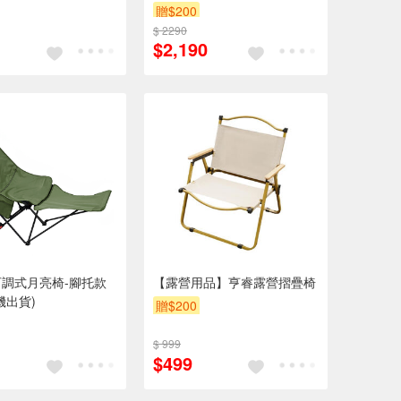
贈$200
$ 2290
$2,190
調式月亮椅-腳托款
【露營用品】亨睿露營摺疊椅
機出貨)
贈$200
$ 999
$499