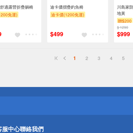
舒適露營折疊躺椅
迪卡儂摺疊釣魚椅
川島家防
地黃
200免運)
迪卡儂(1200免運)
贈$200
$ 1290
9
$499
$999
1
2
3
4
5
送
請小心！
送
客服中心
聯絡我們
請小心！