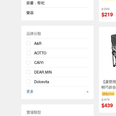
節慶．祭祀
$ 249
樂器
$219
品牌分類
A&R
AOTTO
CAIYI
DEAR.MIN
Dolcevita
【露營用品
輕巧折合
更多
+
貨
贈$200
$ 479
$439
賣場類型