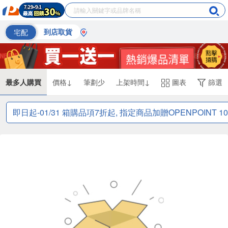
宅配
到店取貨
最多人購買
價格↓
筆劃少
上架時間↓
圖表
篩選
即日起-01/31 箱購品項7折起, 指定商品加贈OPENPOINT 1