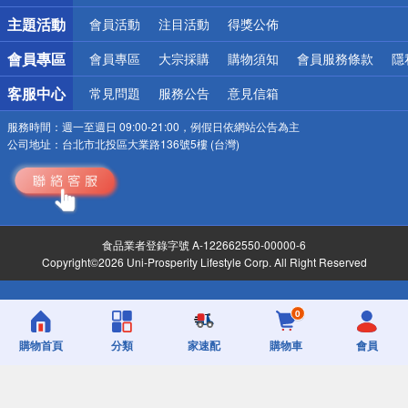
詐騙網頁！請小心！
主題活動
會員活動
注目活動
得獎公佈
會員專區
會員專區
大宗採購
購物須知
會員服務條款
隱
客服中心
常見問題
服務公告
意見信箱
服務時間：
週一至週日 09:00-21:00，例假日依網站公告為主
公司地址：
台北市北投區大業路136號5樓 (台灣)
食品業者登錄字號 A-122662550-00000-6
Copyright©2026 Uni-Prosperity Lifestyle Corp. All Right Reserved
0
購物首頁
分類
家速配
購物車
會員