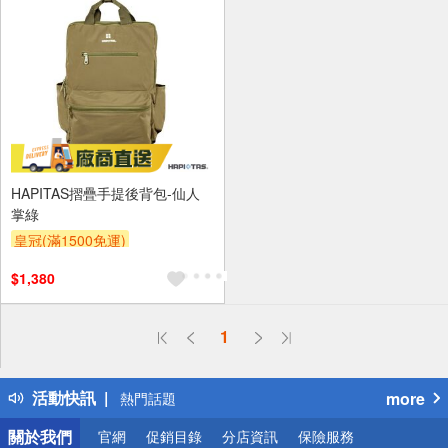
HAPITAS摺疊手提後背包-仙人
掌綠
皇冠(滿1500免運)
$1,380
偏遠地區配送
1
詐騙網頁！請小心！
得獎公告
活動快訊
more
熱門話題
銀行優惠
關於我們
官網
促銷目錄
分店資訊
保險服務
偏遠地區配送