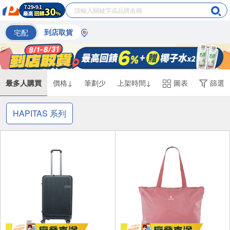
宅配
到店取貨
最多人購買
價格↓
筆劃少
上架時間↓
圖表
篩選
HAPITAS 系列