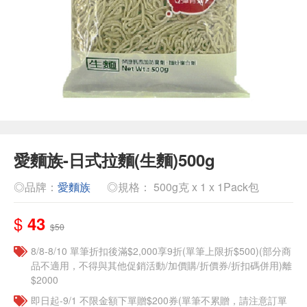
愛麵族-日式拉麵(生麵)500g
◎品牌：
愛麵族
◎規格： 500g克 x 1 x 1Pack包
$
43
$50
8/8-8/10 單筆折扣後滿$2,000享9折(單筆上限折$500)(部分商
品不適用，不得與其他促銷活動/加價購/折價券/折扣碼併用)離
$2000
即日起-9/1 不限金額下單贈$200券(單筆不累贈，請注意訂單