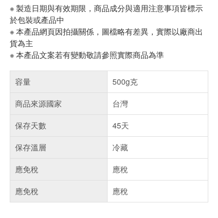
※ 製造日期與有效期限，商品成分與適用注意事項皆標示
於包裝或產品中
※ 本產品網頁因拍攝關係，圖檔略有差異，實際以廠商出
貨為主
※ 本產品文案若有變動敬請參照實際商品為準
容量
500g克
商品來源國家
台灣
保存天數
45天
保存溫層
冷藏
應免稅
應稅
應免稅
應稅
偏遠地區配送