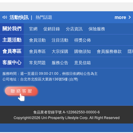
詐騙網頁！請小心！
得獎公告
活動快訊
more
熱門話題
銀行優惠
關於我們
官網
促銷目錄
分店資訊
保險服務
偏遠地區配送
詐騙網頁！請小心！
主題活動
會員活動
注目活動
得獎公佈
會員專區
會員專區
大宗採購
購物須知
會員服務條款
隱
客服中心
常見問題
服務公告
意見信箱
服務時間：
週一至週日 09:00-21:00，例假日依網站公告為主
公司地址：
台北市北投區大業路136號5樓 (台灣)
食品業者登錄字號 A-122662550-00000-6
Copyright©2026 Uni-Prosperity Lifestyle Corp. All Right Reserved