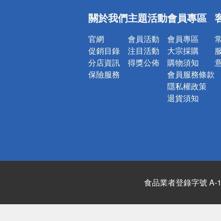
偏遠地區配
關於我們
主題活動
會員專區
詐騙網頁！
官網
會員活動
會員專區
促銷目錄
注目活動
大宗採購
分店資訊
得獎公佈
購物須知
保險服務
會員服務條款
隱私權政策
退貨須知
食品業者登錄字號 A-122