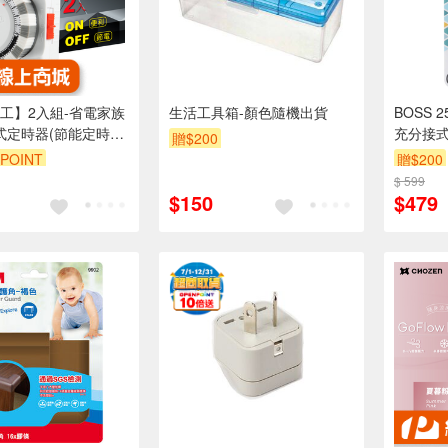
工】2入組-省電家族
生活工具箱-顏色隨機出貨
BOSS 
械式定時器(節能定時｜
充分接式
贈$200
手)
POINT
贈$200
$ 599
$150
$479