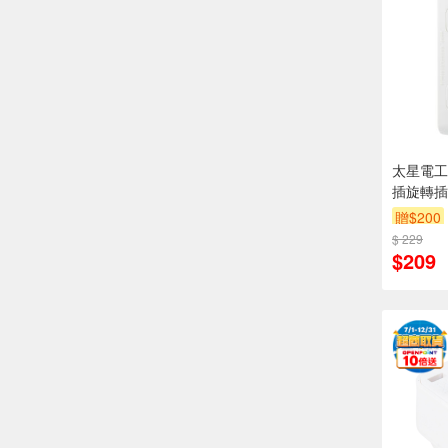
太星電工大
插旋轉插
贈$200
$ 229
$209