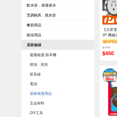
飲水壺．保溫保冰
烹調鍋具．燒水壺
餐廚用品
【太星電
衛浴用品
3P 機
省電小幫
贈OPEN
居家修繕
$ 518
$450
庭園維護.除草機
燈泡．燈具
延長線
電池
居家保護用品
五金材料
DIY工具