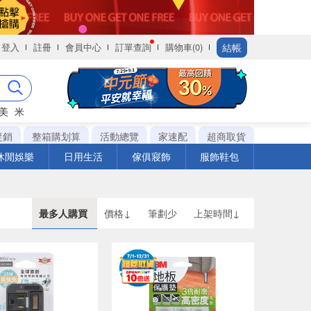
結帳
登入
註冊
會員中心
訂單查詢
購物車(0)
美
米
促銷
整箱購划算
活動總覽
家速配
超商取貨
休閒娛樂
日用生活
傢俱寢飾
服飾鞋包
最多人購買
價格↓
筆劃少
上架時間↓