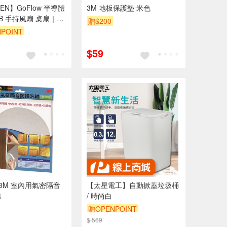
EN】GoFlow 半導體
3M 地板保護墊 米色
SB 手持風扇 桌扇｜強
贈$200
疊掛脖 / 長續航—夏暮
POINT
$59
】3M 室內用氣密隔音
【太星電工】自動掀蓋垃圾桶
棉
/ 時尚白
贈OPENPOINT
$ 569