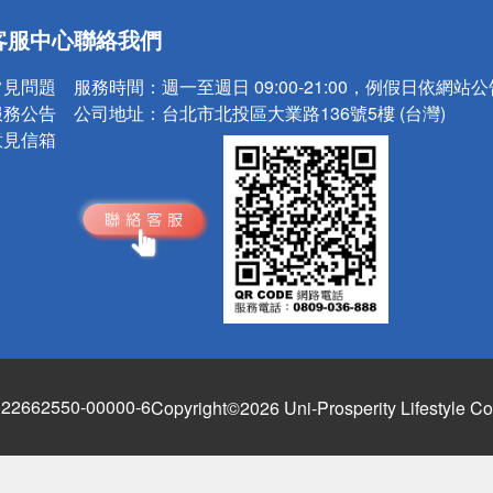
送
客服中心
聯絡我們
請小心！
常見問題
服務時間：
週一至週日 09:00-21:00，例假日依網站
服務公告
公司地址：
台北市北投區大業路136號5樓 (台灣)
意見信箱
662550-00000-6
Copyright©2026 Uni-Prosperity Lifestyle Co