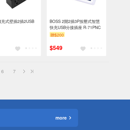
x 擴充式壁插2插2USB
BOSS 2開2插3P按壓式智慧
快充USB分接插座 R-71PNC
贈$200
$549
6
7
more