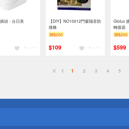
插頭 - 台日美
【DIY】NO10012門窗隔音防
Glolu
撞條
轉接器
贈$200
贈$200
$109
$599
1
2
3
4
5
送
請小心！