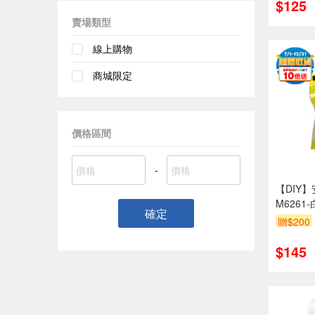
$125
賣場類型
線上購物
商城限定
價格區間
-
【DIY
M6261-
確定
贈$200
$145