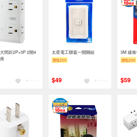
間距2P+3P 2開4
太星電工聯蓋一開關組
3M 緩
座
贈$200
贈$200
$49
$59