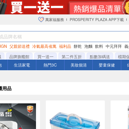
萬家福服務
PROSPERITY PLAZA APP下載
IGN
父親節送禮
冷氣最高省萬
福利品
餅乾
泡麵
飲料
中元拜拜
義
衛生紙
城
品牌旗艦館
買一送一
第二件五折
點數加碼送
檔期
泡
生活家電
熱門3C
美妝個清
嬰童保健
護用品