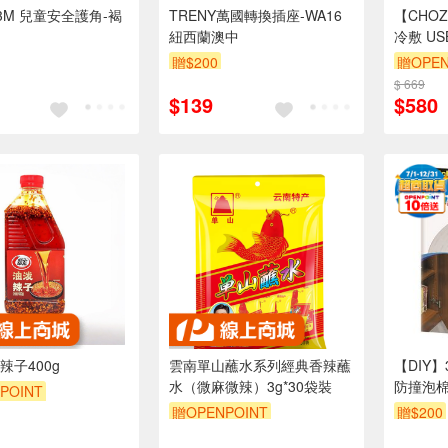
3M 兒童安全護角-褐
TRENY萬國轉換插座-WA16
【CHOZ
紐西蘭澳中
冷敷 U
風 / 折
贈$200
贈OPEN
粉紅
$ 669
$139
$580
辣子400g
雲南單山蘸水系列經典香辣蘸
【DIY
水（微麻微辣）3g*30袋裝
防撞泡
POINT
贈OPENPOINT
贈$200