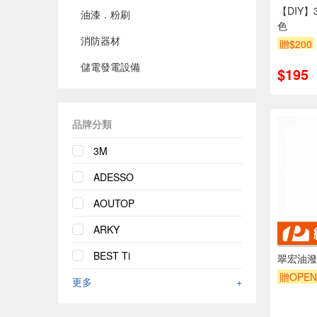
【DIY】
油漆．粉刷
色
消防器材
贈$200
儲電發電設備
$195
品牌分類
3M
ADESSO
AOUTOP
ARKY
BEST Ti
翠宏油潑
贈OPEN
更多
+