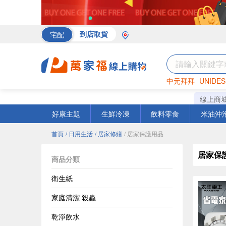
宅配
到店取貨
中元拜拜
UNIDES
海苔
巧克力
罐頭
線上商
好康主題
生鮮冷凍
飲料零食
米油沖
首頁
/ 日用生活
/ 居家修繕
/ 居家保護用品
居家保
商品分類
衛生紙
家庭清潔 殺蟲
乾淨飲水