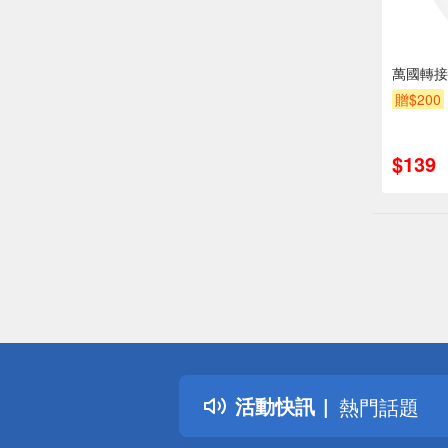
萬國轉接
贈$200
$139
偏遠地區配
詐騙網頁！
得獎公告
活動快訊
熱門話題
銀行優惠