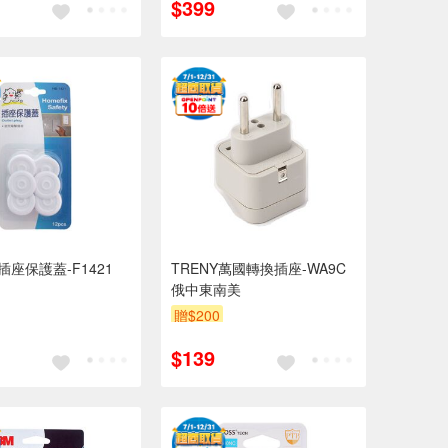
$399
插座保護蓋-F1421
TRENY萬國轉換插座-WA9C
俄中東南美
贈$200
$139