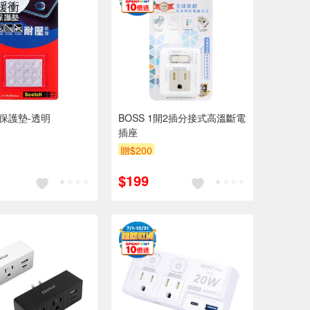
衝保護墊-透明
BOSS 1開2插分接式高溫斷電
插座
贈$200
$199