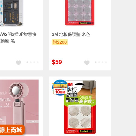
25W2開2插3P智慧快
3M 地板保護墊 米色
插座-黑
贈$200
$59