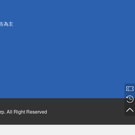
公告為主
rp. All Right Reserved