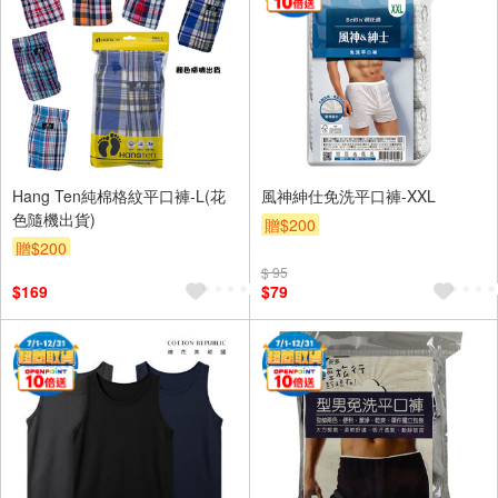
Hang Ten純棉格紋平口褲-L(花
風神紳仕免洗平口褲-XXL
色隨機出貨)
贈$200
贈$200
$ 95
$169
$79