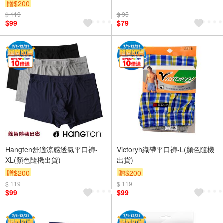
贈$200
$ 119
$ 95
$99
$79
Hangten舒適涼感透氣平口褲-
Victoryh織帶平口褲-L(顏色隨機
XL(顏色隨機出貨)
出貨)
贈$200
贈$200
$ 119
$ 119
$99
$99