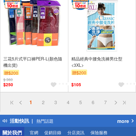
三花5片式平口褲PER-L(顏色隨
精品經典中腰免洗褲男仕型
機出貨)
<3XL>
贈$200
贈$200
$ 360
$250
$105
偏遠地區配送
1
2
3
4
5
6
7
詐騙網頁！請小心！
得獎公告
活動快訊
more
熱門話題
銀行優惠
關於我們
官網
促銷目錄
分店資訊
保險服務
偏遠地區配送