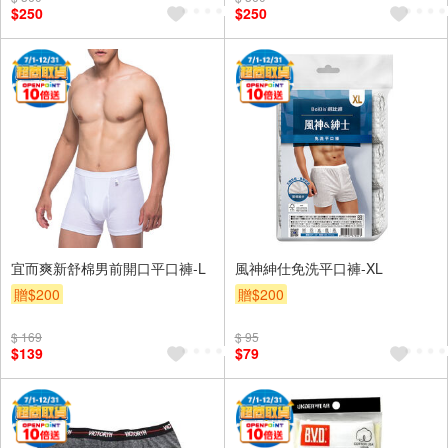
$250
$250
宜而爽新舒棉男前開口平口褲-L
風神紳仕免洗平口褲-XL
贈$200
贈$200
$ 169
$ 95
$139
$79