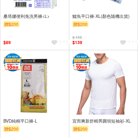
桑塔娜便利免洗男褲<L>
鱷魚平口褲-XL(顏色隨機出貨)
贈$200
贈$200
$ 159
$89
$139
BVD純棉平口褲-L
宜而爽新舒棉男圓領短袖衫-XL
贈$200
贈$200