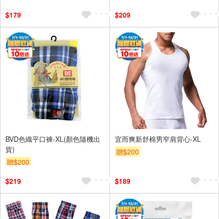
$179
$209
BVD色織平口褲-XL(顏色隨機出
宜而爽新舒棉男窄肩背心-XL
貨)
贈$200
贈$200
$219
$189