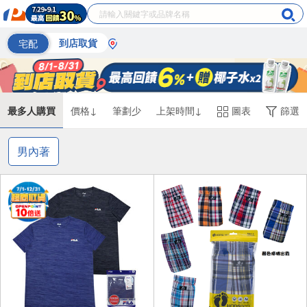
宅配
到店取貨
最多人購買
價格↓
筆劃少
上架時間↓
圖表
篩選
男內著