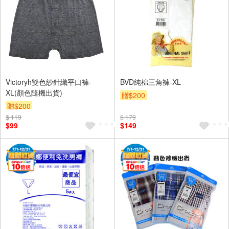
Victoryh雙色紗針織平口褲-
BVD純棉三角褲-XL
XL(顏色隨機出貨)
贈$200
贈$200
$ 119
$ 179
$99
$149