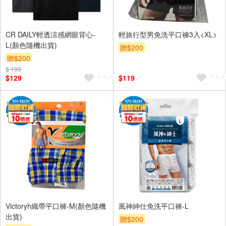
CR DAILY輕透涼感網眼背心-
輕旅行型男免洗平口褲3入<XL>
L(顏色隨機出貨)
贈$200
贈$200
$ 199
$129
$119
Victoryh織帶平口褲-M(顏色隨機
風神紳仕免洗平口褲-L
出貨)
贈$200