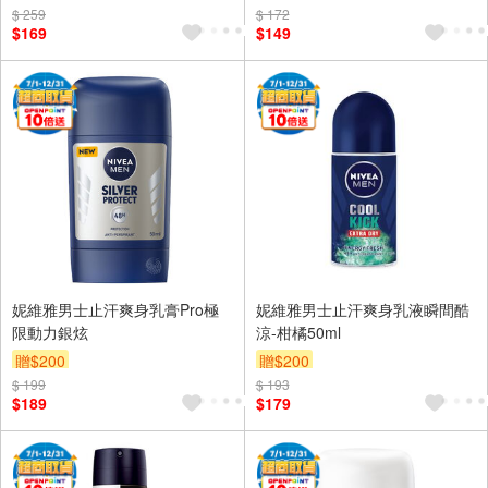
$ 259
$ 172
$169
$149
妮維雅男士止汗爽身乳膏Pro極
妮維雅男士止汗爽身乳液瞬間酷
限動力銀炫
涼-柑橘50ml
贈$200
贈$200
$ 199
$ 193
$189
$179