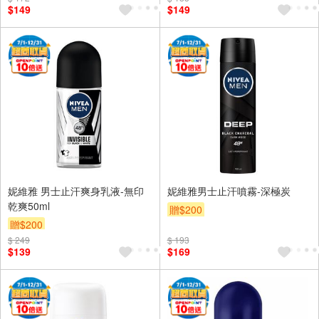
$149
$149
妮維雅 男士止汗爽身乳液-無印
妮維雅男士止汗噴霧-深極炭
乾爽50ml
贈$200
贈$200
$ 249
$ 193
$139
$169