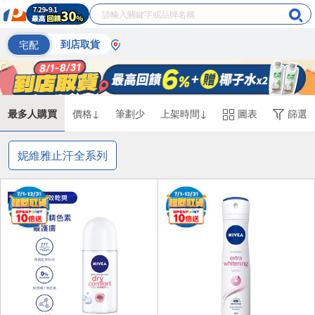
宅配
到店取貨
最多人購買
價格↓
筆劃少
上架時間↓
圖表
篩選
妮維雅止汗全系列