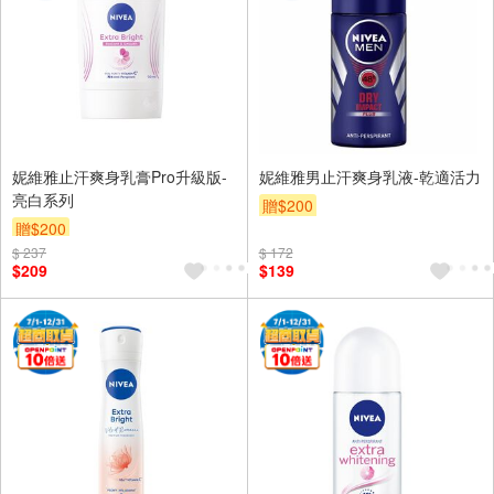
妮維雅止汗爽身乳膏Pro升級版-
妮維雅男止汗爽身乳液-乾適活力
亮白系列
贈$200
贈$200
$ 237
$ 172
$209
$139