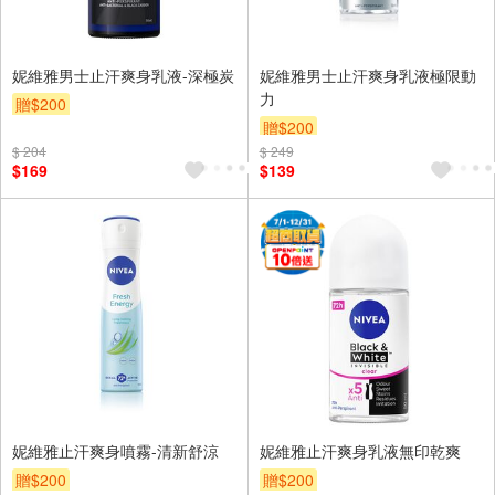
妮維雅男士止汗爽身乳液-深極炭
妮維雅男士止汗爽身乳液極限動
力
贈$200
贈$200
$ 204
$ 249
$169
$139
妮維雅止汗爽身噴霧-清新舒涼
妮維雅止汗爽身乳液無印乾爽
贈$200
贈$200