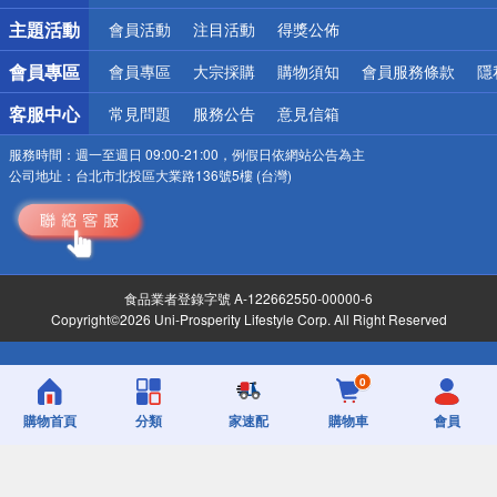
詐騙網頁！請小心！
主題活動
會員活動
注目活動
得獎公佈
會員專區
會員專區
大宗採購
購物須知
會員服務條款
隱
客服中心
常見問題
服務公告
意見信箱
服務時間：
週一至週日 09:00-21:00，例假日依網站公告為主
公司地址：
台北市北投區大業路136號5樓 (台灣)
食品業者登錄字號 A-122662550-00000-6
Copyright©2026 Uni-Prosperity Lifestyle Corp. All Right Reserved
0
購物首頁
分類
家速配
購物車
會員