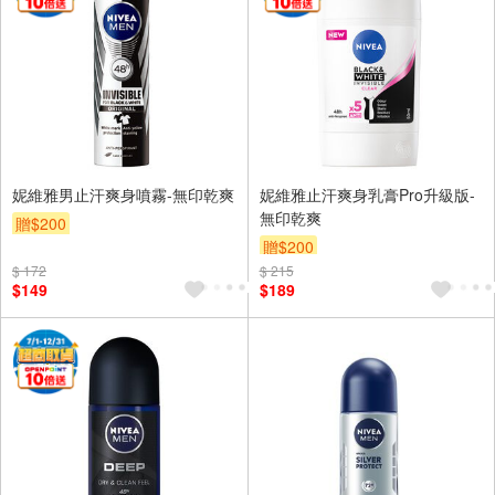
妮維雅男止汗爽身噴霧-無印乾爽
妮維雅止汗爽身乳膏Pro升級版-
無印乾爽
贈$200
贈$200
$ 172
$ 215
$149
$189