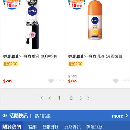
妮維雅止汗爽身噴霧 無印乾爽
妮維雅止汗爽身乳液-深層煥白
贈$200
贈$200
$ 193
$249
$169
偏遠地區配送
1
2
詐騙網頁！請小心！
得獎公告
活動快訊
more
熱門話題
銀行優惠
關於我們
官網
促銷目錄
分店資訊
保險服務
偏遠地區配送