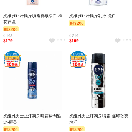
妮維雅止汗爽身噴霧香氛淨白-碎
妮維雅止汗爽身乳液-亮白
花夢境
贈$200
贈$200
$ 193
$ 219
$179
$159
妮維雅男士止汗爽身噴霧瞬間酷
妮維雅男止汗爽身噴霧-無印乾爽
涼-麝香
海洋
贈$200
贈$200