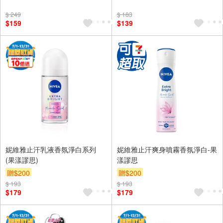
$ 249
$ 183
$159
$139
妮維雅止汗乳液香氛淨白系列
妮維雅止汗爽身噴霧香氛淨白-果
(果漾謬思)
漾謬思
贈$200
贈$200
$ 193
$ 193
$179
$179