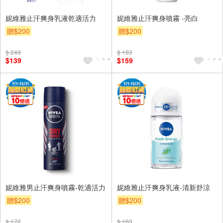
妮維雅止汗爽身乳液乾適活力
妮維雅止汗爽身噴霧 -亮白
贈$200
贈$200
$ 249
$ 193
$139
$159
妮維雅男止汗爽身噴霧-乾適活力
妮維雅止汗爽身乳液-清新舒涼
贈$200
贈$200
$ 172
$ 183