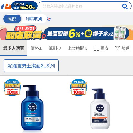
宅配
到店取貨
最多人購買
價格↓
筆劃少
上架時間↓
圖表
篩選
妮維雅男士潔面乳系列