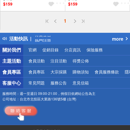
$159
$159
偏遠地區配送
1
詐騙網頁！請小心！
得獎公告
活動快訊
more
熱門話題
銀行優惠
關於我們
官網
促銷目錄
分店資訊
保險服務
偏遠地區配送
詐騙網頁！請小心！
主題活動
會員活動
注目活動
得獎公佈
會員專區
會員專區
大宗採購
購物須知
會員服務條款
隱
客服中心
常見問題
服務公告
意見信箱
服務時間：
週一至週日 09:00-21:00，例假日依網站公告為主
公司地址：
台北市北投區大業路136號5樓 (台灣)