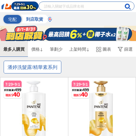
宅配
到店取貨
最多人購買
價格↓
筆劃少
上架時間↓
圖表
篩選
潘婷洗髮露/精華素系列