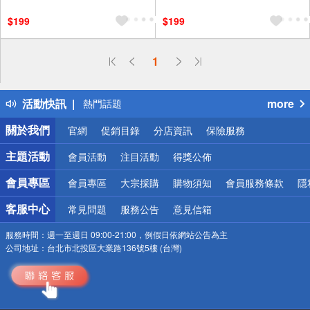
$199
$199
偏遠地區配送
1
詐騙網頁！請小心！
得獎公告
活動快訊
more
熱門話題
銀行優惠
關於我們
官網
促銷目錄
分店資訊
保險服務
偏遠地區配送
詐騙網頁！請小心！
主題活動
會員活動
注目活動
得獎公佈
會員專區
會員專區
大宗採購
購物須知
會員服務條款
隱
客服中心
常見問題
服務公告
意見信箱
服務時間：
週一至週日 09:00-21:00，例假日依網站公告為主
公司地址：
台北市北投區大業路136號5樓 (台灣)