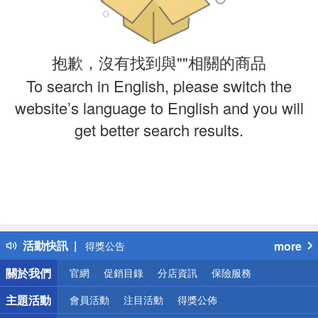
抱歉，沒有找到與""相關的商品
To search in English, please switch the
website’s language to English and you will
get better search results.
偏遠地區配送
詐騙網頁！請小心！
活動快訊
more
得獎公告
熱門話題
關於我們
官網
促銷目錄
分店資訊
保險服務
銀行優惠
偏遠地區配送
主題活動
會員活動
注目活動
得獎公佈
詐騙網頁！請小心！