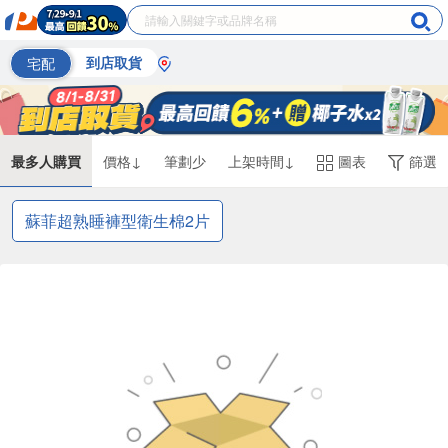
宅配
到店取貨
最多人購買
價格↓
筆劃少
上架時間↓
圖表
篩選
蘇菲超熟睡褲型衛生棉2片