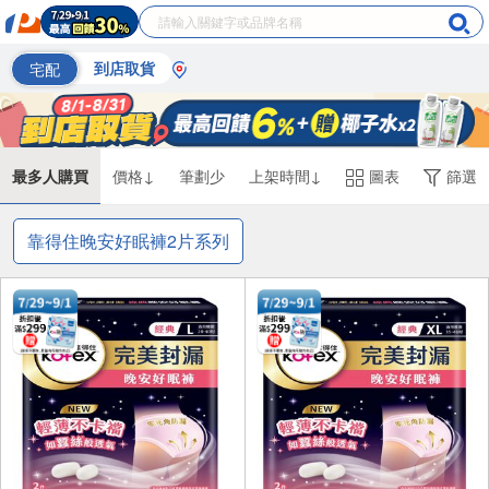
宅配
到店取貨
最多人購買
價格↓
筆劃少
上架時間↓
圖表
篩選
靠得住晚安好眠褲2片系列