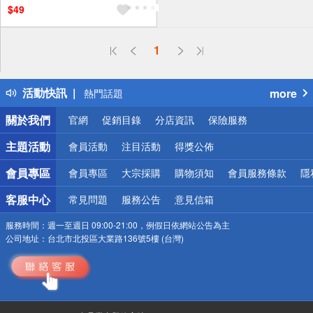
$49
偏遠地區配送
1
詐騙網頁！請小心！
得獎公告
活動快訊
more
熱門話題
銀行優惠
關於我們
官網
促銷目錄
分店資訊
保險服務
偏遠地區配送
詐騙網頁！請小心！
主題活動
會員活動
注目活動
得獎公佈
會員專區
會員專區
大宗採購
購物須知
會員服務條款
隱
客服中心
常見問題
服務公告
意見信箱
服務時間：
週一至週日 09:00-21:00，例假日依網站公告為主
公司地址：
台北市北投區大業路136號5樓 (台灣)