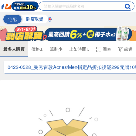
宅配
到店取貨
最多人購買
價格↓
筆劃少
上架時間↓
圖表
篩選
0422-0528_曼秀雷敦Acnes/Men指定品折扣後滿299元贈10