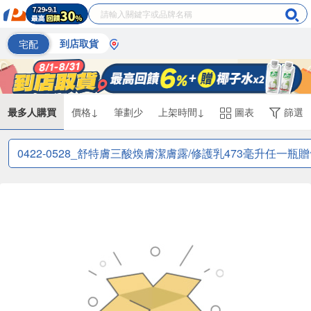
宅配
到店取貨
最多人購買
價格↓
筆劃少
上架時間↓
圖表
篩選
0422-0528_舒特膚三酸煥膚潔膚露/修護乳473毫升任一