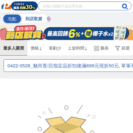
宅配
到店取貨
最多人購買
價格↓
筆劃少
上架時間↓
圖表
篩選
0422-0528_魅尚萱/呂指定品折扣後滿699元現折50元, 單