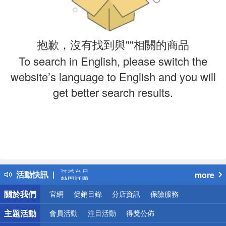
抱歉，沒有找到與""相關的商品
To search in English, please switch the
website’s language to English and you will
get better search results.
偏遠地區配送
詐騙網頁！請小心！
得獎公告
活動快訊
more
熱門話題
銀行優惠
關於我們
官網
促銷目錄
分店資訊
保險服務
偏遠地區配送
詐騙網頁！請小心！
主題活動
會員活動
注目活動
得獎公佈