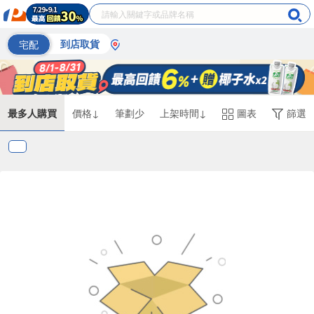
宅配
到店取貨
最多人購買
價格↓
筆劃少
上架時間↓
圖表
篩選