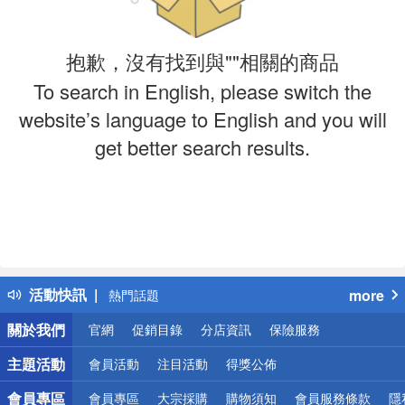
抱歉，沒有找到與""相關的商品
To search in English, please switch the
website’s language to English and you will
get better search results.
偏遠地區配送
詐騙網頁！請小心！
得獎公告
活動快訊
more
熱門話題
銀行優惠
關於我們
官網
促銷目錄
分店資訊
保險服務
偏遠地區配送
詐騙網頁！請小心！
主題活動
會員活動
注目活動
得獎公佈
會員專區
會員專區
大宗採購
購物須知
會員服務條款
隱