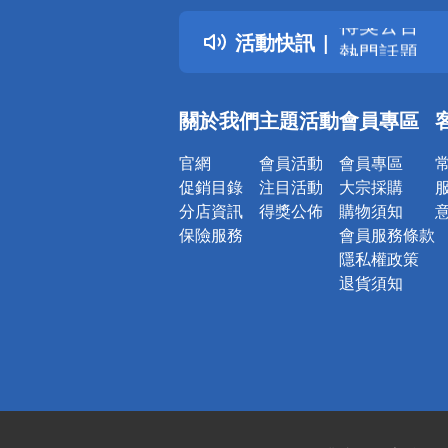
得獎公告
活動快訊
熱門話題
銀行優惠
偏遠地區配
關於我們
主題活動
會員專區
詐騙網頁！
官網
會員活動
會員專區
促銷目錄
注目活動
大宗採購
分店資訊
得獎公佈
購物須知
保險服務
會員服務條款
隱私權政策
退貨須知