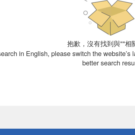
抱歉，沒有找到與""相
search in English, please switch the website’s 
better search resul
送
請小心！