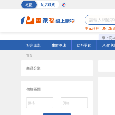
宅配
到店取貨
中元拜拜
UNIDES
巧克力
罐頭
海苔
線上商
好康主題
生鮮冷凍
飲料零食
米油沖
首頁
商品分類
價格區間
-