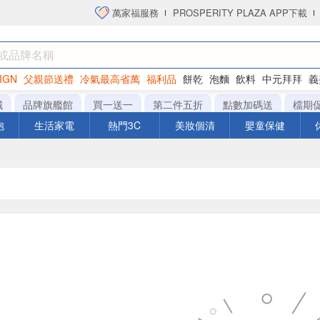
萬家福服務
PROSPERITY PLAZA APP下載
IGN
父親節送禮
冷氣最高省萬
福利品
餅乾
泡麵
飲料
中元拜拜
義
洋芋片
城
品牌旗艦館
買一送一
第二件五折
點數加碼送
檔期
泡
生活家電
熱門3C
美妝個清
嬰童保健