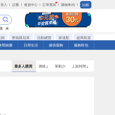
結帳
登入
註冊
會員中心
訂單查詢
購物車(0)
美
米
促銷
整箱購划算
活動總覽
家速配
超商取貨
休閒娛樂
日用生活
傢俱寢飾
服飾鞋包
最多人購買
價格↓
筆劃少
上架時間↓