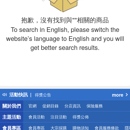
抱歉，沒有找到與""相關的商品
To search in English, please switch the
website’s language to English and you will
get better search results.
偏遠地區配送
詐騙網頁！請小心！
活動快訊
more
得獎公告
熱門話題
關於我們
官網
促銷目錄
分店資訊
保險服務
銀行優惠
偏遠地區配送
主題活動
會員活動
注目活動
得獎公佈
詐騙網頁！請小心！
會員專區
會員專區
大宗採購
購物須知
會員服務條款
隱