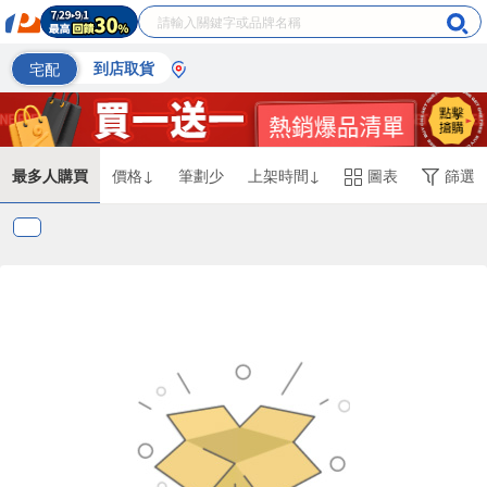
宅配
到店取貨
最多人購買
價格↓
筆劃少
上架時間↓
圖表
篩選