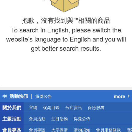
抱歉，沒有找到與""相關的商品
To search in English, please switch the
website’s language to English and you will
get better search results.
偏遠地區配送
詐騙網頁！請小心！
活動快訊
more
得獎公告
熱門話題
關於我們
官網
促銷目錄
分店資訊
保險服務
銀行優惠
偏遠地區配送
主題活動
會員活動
注目活動
得獎公佈
詐騙網頁！請小心！
會員專區
會員專區
大宗採購
購物須知
會員服務條款
隱