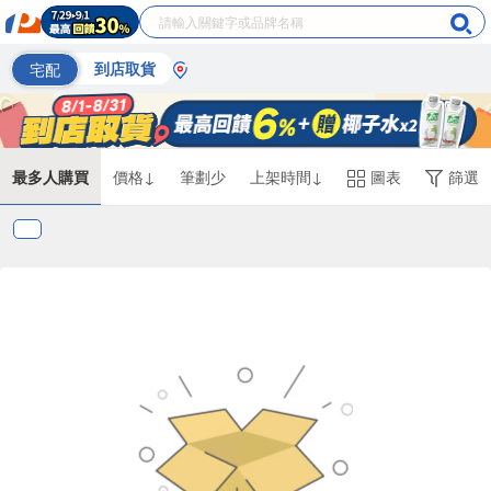
宅配
到店取貨
最多人購買
價格↓
筆劃少
上架時間↓
圖表
篩選