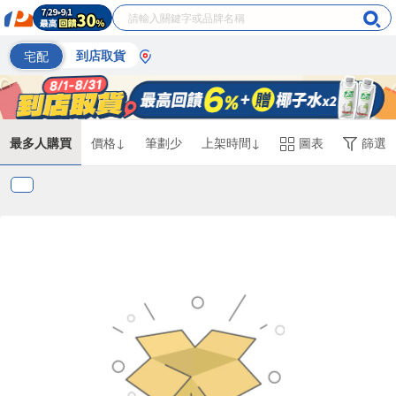
宅配
到店取貨
最多人購買
價格↓
筆劃少
上架時間↓
圖表
篩選