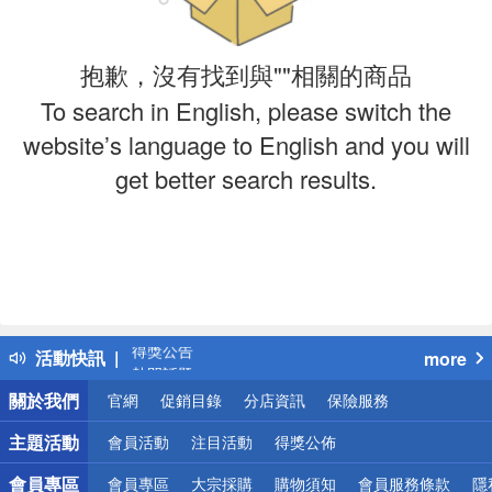
抱歉，沒有找到與""相關的商品
To search in English, please switch the
website’s language to English and you will
get better search results.
偏遠地區配送
詐騙網頁！請小心！
得獎公告
活動快訊
more
熱門話題
銀行優惠
關於我們
官網
促銷目錄
分店資訊
保險服務
偏遠地區配送
詐騙網頁！請小心！
主題活動
會員活動
注目活動
得獎公佈
會員專區
會員專區
大宗採購
購物須知
會員服務條款
隱