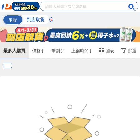
宅配
到店取貨
最多人購買
價格↓
筆劃少
上架時間↓
圖表
篩選