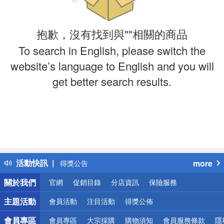
抱歉，沒有找到與""相關的商品
To search in English, please switch the
website’s language to English and you will
get better search results.
偏遠地區配送
詐騙網頁！請小心！
活動快訊
more
得獎公告
熱門話題
關於我們
官網
促銷目錄
分店資訊
保險服務
銀行優惠
偏遠地區配送
主題活動
會員活動
注目活動
得獎公佈
詐騙網頁！請小心！
會員專區
會員專區
大宗採購
購物須知
會員服務條款
隱