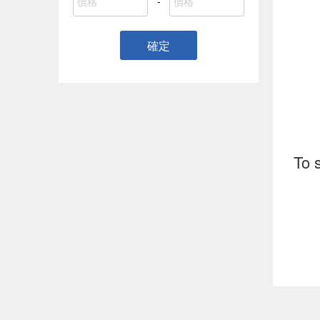
-
確定
To 