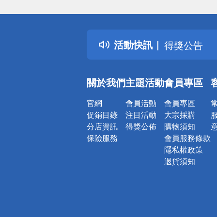
偏遠地區配
詐騙網頁！
活動快訊
得獎公告
熱門話題
銀行優惠
關於我們
主題活動
會員專區
偏遠地區配
詐騙網頁！
官網
會員活動
會員專區
促銷目錄
注目活動
大宗採購
分店資訊
得獎公佈
購物須知
保險服務
會員服務條款
隱私權政策
退貨須知