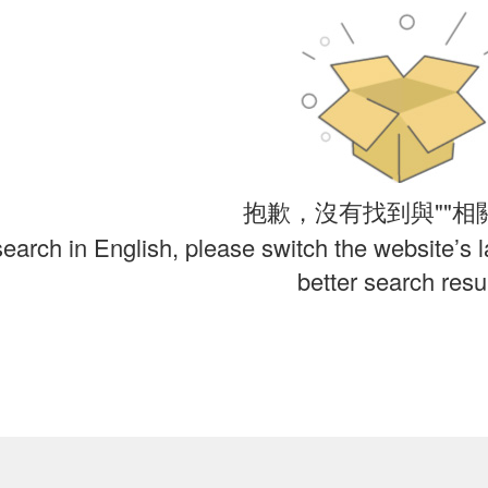
抱歉，沒有找到與""相
search in English, please switch the website’s 
better search resul