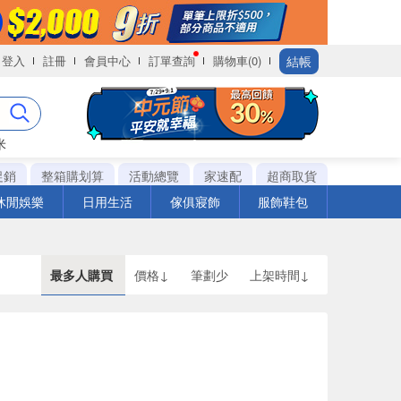
結帳
登入
註冊
會員中心
訂單查詢
購物車(0)
米
促銷
整箱購划算
活動總覽
家速配
超商取貨
休閒娛樂
日用生活
傢俱寢飾
服飾鞋包
最多人購買
價格↓
筆劃少
上架時間↓