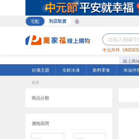
宅配
到店取貨
中元拜拜
UNIDES
巧克力
罐頭
咖啡
線上商
好康主題
生鮮冷凍
飲料零食
米油沖
首頁
商品分類
價格區間