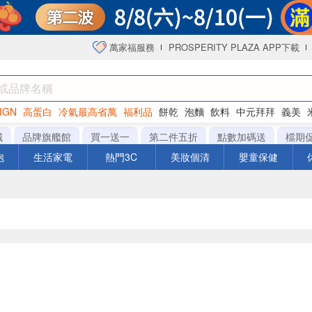
萬家福服務
PROSPERITY PLAZA APP下載
IGN
高蛋白
冷氣最高省萬
福利品
餅乾
泡麵
飲料
中元拜拜
義美
海苔
城
品牌旗艦館
買一送一
第二件五折
點數加碼送
檔期
泡
生活家電
熱門3C
美妝個清
嬰童保健