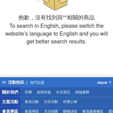
抱歉，沒有找到與""相關的商品
To search in English, please switch the
website’s language to English and you will
get better search results.
偏遠地區配送
詐騙網頁！請小心！
得獎公告
活動快訊
more
熱門話題
銀行優惠
關於我們
官網
促銷目錄
分店資訊
保險服務
偏遠地區配送
詐騙網頁！請小心！
主題活動
會員活動
注目活動
得獎公佈
會員專區
會員專區
大宗採購
購物須知
會員服務條款
隱