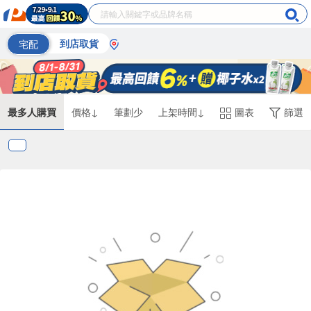
宅配
到店取貨
最多人購買
價格↓
筆劃少
上架時間↓
圖表
篩選