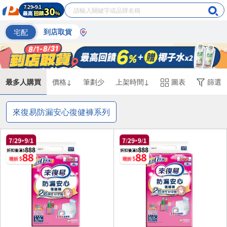
宅配
到店取貨
最多人購買
價格↓
筆劃少
上架時間↓
圖表
篩選
來復易防漏安心復健褲系列