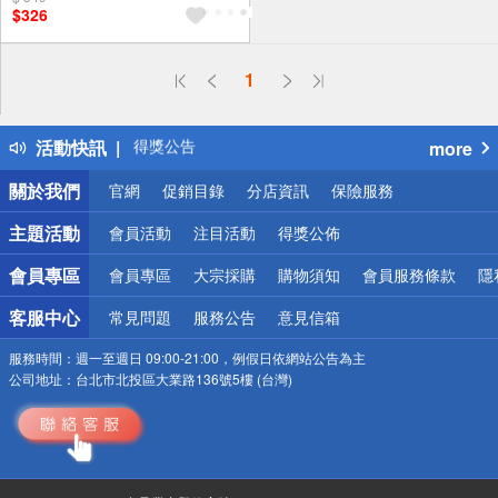
$326
1
偏遠地區配送
詐騙網頁！請小心！
得獎公告
活動快訊
more
熱門話題
銀行優惠
關於我們
官網
促銷目錄
分店資訊
保險服務
偏遠地區配送
詐騙網頁！請小心！
主題活動
會員活動
注目活動
得獎公佈
會員專區
會員專區
大宗採購
購物須知
會員服務條款
隱
客服中心
常見問題
服務公告
意見信箱
服務時間：
週一至週日 09:00-21:00，例假日依網站公告為主
公司地址：
台北市北投區大業路136號5樓 (台灣)