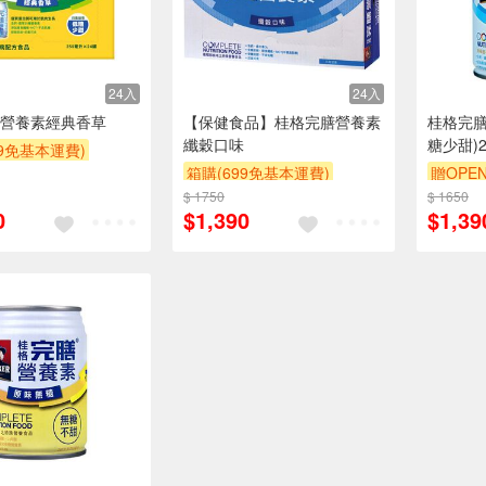
24入
24入
營養素經典香草
【保健食品】桂格完膳營養素
桂格完膳
纖穀口味
糖少甜)2
99免基本運費)
箱購(699免基本運費)
贈OPEN
POINT
$ 1750
贈OPENPOINT
$ 1650
贈OPEN
POINT
贈$200
0
$1,390
$1,39
贈OPENPOINT
贈$200