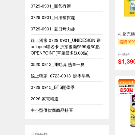
0729-0901_寵爸有禮
0729-0901_日用補貨趣
0729-0901_夏日烤肉趣
桂格完膳
線上獨家 0729-0901_UNIDESIGN​ 刷
箱購(6
uniopen聯名卡 折扣後滿$599送60點
贈OPEN
OPENPOINT(單筆最多送60點)​
$ 1540
贈OPEN
$1,39
0520-0812_運動魂 熱血一夏
線上獨家_0723-0913_開學早鳥
0729-0915_BTS開學季
2026 家電精選
中小型供貨商商品特區
品牌分類