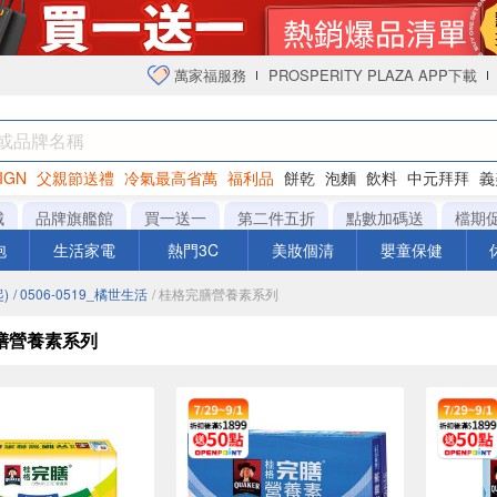
萬家福服務
PROSPERITY PLAZA APP下載
IGN
父親節送禮
冷氣最高省萬
福利品
餅乾
泡麵
飲料
中元拜拜
義
衛生紙
城
品牌旗艦館
買一送一
第二件五折
點數加碼送
檔期
泡
生活家電
熱門3C
美妝個清
嬰童保健
)
/ 0506-0519_橘世生活
/ 桂格完膳營養素系列
膳營養素系列