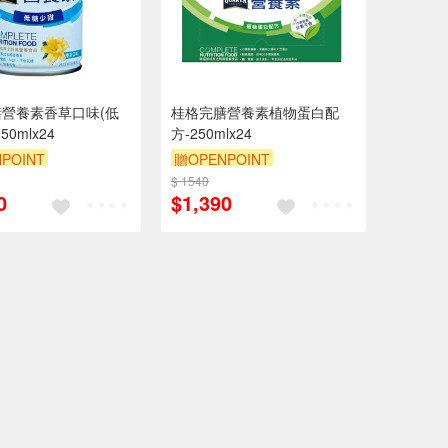
營養素香草口味(低
桂格完膳營養素植物蛋白配
50mlx24
方-250mlx24
POINT
贈OPENPOINT
POINT
贈$200
$ 1540
贈OPENPOINT
贈$200
0
$1,390