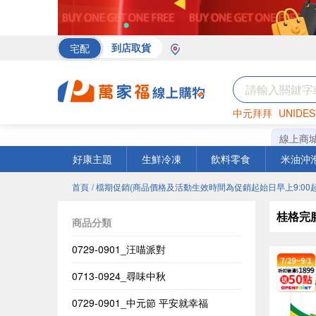
宅配
到店取貨
中元拜拜
UNIDES
海苔
巧克力
罐頭
線上商
好康主題
生鮮冷凍
飲料零食
米油沖
首頁
/ 檔期促銷(商品價格及活動生效時間為促銷起始日早上9:00起
桂格完
商品分類
0729-0901_汪喵派對
0713-0924_尋味中秋
0729-0901_中元節 平安就幸福