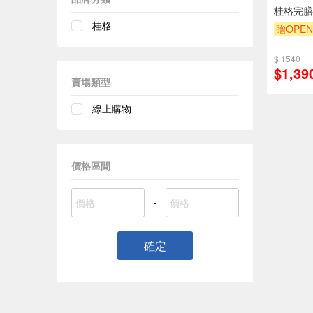
桂格完膳
桂格
贈OPEN
贈OPEN
$ 1540
$1,39
賣場類型
線上購物
價格區間
-
確定
偏遠地區配
詐騙網頁！