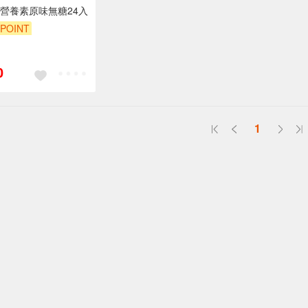
營養素原味無糖24入
POINT
POINT
贈$200
0
1
送
請小心！