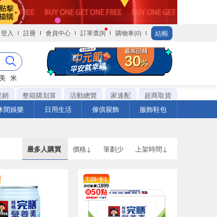
結帳
登入
註冊
會員中心
訂單查詢
購物車(0)
美
米
促銷
整箱購划算
活動總覽
家速配
超商取貨
休閒娛樂
日用生活
傢俱寢飾
服飾鞋包
最多人購買
價格↓
筆劃少
上架時間↓