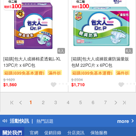
6入
6入
[箱購]包大人成褲棉柔透氣L-XL
[箱購]包大人成褲親膚防漏量販
13PC片 x 6PC包
包M 22PC片 x 6PC包
箱購(699免基本運費)
滿件折
箱購(699免基本運費)
滿件折
$ 1620
贈$200
$ 2334
贈$200
$1,560
$1,710
偏遠地區配送
1
2
3
4
5
6
7
詐騙網頁！請小心！
得獎公告
活動快訊
more
熱門話題
銀行優惠
關於我們
官網
促銷目錄
分店資訊
保險服務
偏遠地區配送