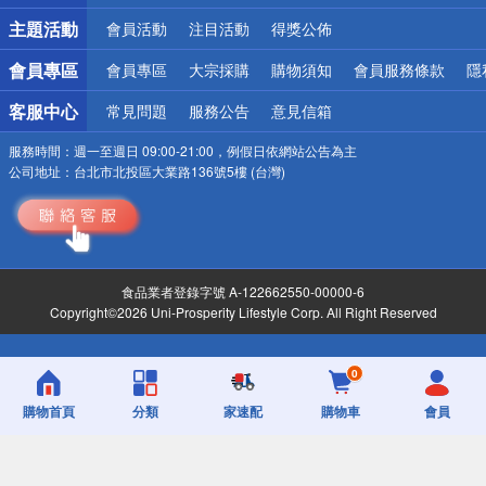
詐騙網頁！請小心！
主題活動
會員活動
注目活動
得獎公佈
會員專區
會員專區
大宗採購
購物須知
會員服務條款
隱
客服中心
常見問題
服務公告
意見信箱
服務時間：
週一至週日 09:00-21:00，例假日依網站公告為主
公司地址：
台北市北投區大業路136號5樓 (台灣)
食品業者登錄字號 A-122662550-00000-6
Copyright©2026 Uni-Prosperity Lifestyle Corp. All Right Reserved
0
購物首頁
分類
家速配
購物車
會員