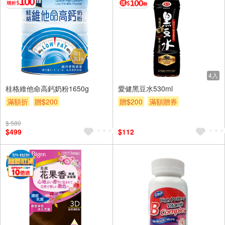
4入
桂格維他命高鈣奶粉1650g
愛健黑豆水530ml
滿額折
贈$200
贈$200
滿額贈券
$ 580
$499
$112