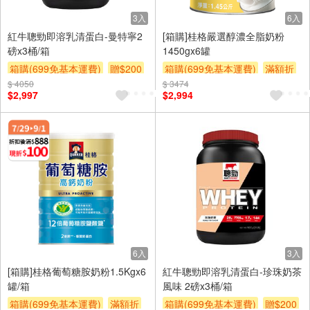
3入
6入
紅牛聰勁即溶乳清蛋白-曼特寧2
[箱購]桂格嚴選醇濃全脂奶粉
磅x3桶/箱
1450gx6罐
箱購(699免基本運費)
贈$200
箱購(699免基本運費)
滿額折
$ 4050
$ 3474
贈$200
$2,997
$2,994
6入
3入
[箱購]桂格葡萄糖胺奶粉1.5Kgx6
紅牛聰勁即溶乳清蛋白-珍珠奶茶
罐/箱
風味 2磅x3桶/箱
箱購(699免基本運費)
滿額折
箱購(699免基本運費)
贈$200