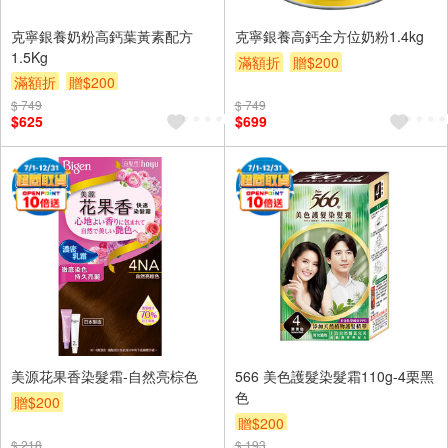
克寧銀養奶粉高鈣葉黃素配方
克寧銀養高鈣全方位奶粉1.4kg
1.5Kg
滿額折
贈$200
滿額折
贈$200
$ 749
$ 749
$625
$699
美源花果香染髮霜-自然亮棕色
566 美色護髮染髮霜110g-4栗黑
色
贈$200
贈$200
$ 218
$ 193