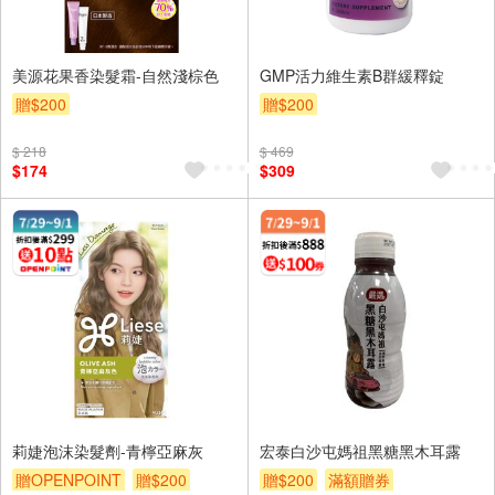
美源花果香染髮霜-自然淺棕色
GMP活力維生素B群緩釋錠
贈$200
贈$200
$ 218
$ 469
$174
$309
莉婕泡沫染髮劑-青檸亞麻灰
宏泰白沙屯媽祖黑糖黑木耳露
贈OPENPOINT
贈$200
贈$200
滿額贈券