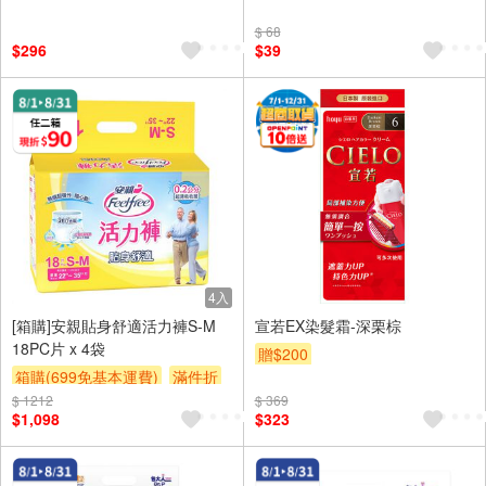
$ 68
$296
$39
4入
[箱購]安親貼身舒適活力褲S-M
宣若EX染髮霜-深栗棕
18PC片 x 4袋
贈$200
箱購(699免基本運費)
滿件折
$ 1212
贈$200
$ 369
$1,098
$323