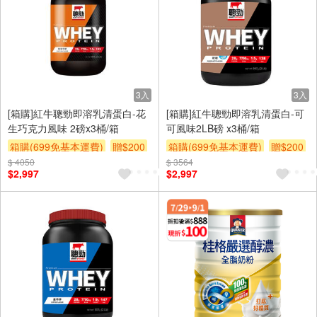
3入
3入
[箱購]紅牛聰勁即溶乳清蛋白-花
[箱購]紅牛聰勁即溶乳清蛋白-可
生巧克力風味 2磅x3桶/箱
可風味2LB磅 x3桶/箱
箱購(699免基本運費)
贈$200
箱購(699免基本運費)
贈$200
$ 4050
$ 3564
$2,997
$2,997