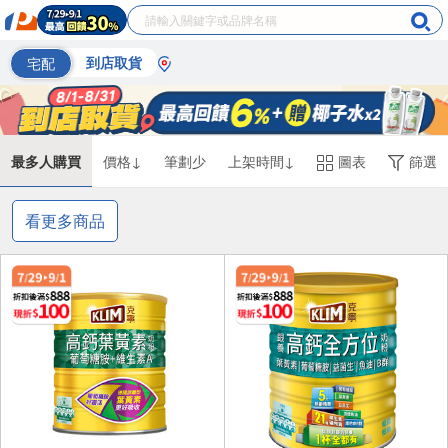
宅配
到店取貨
最多人購買
價格↓
筆劃少
上架時間↓
圖表
篩選
看更多商品