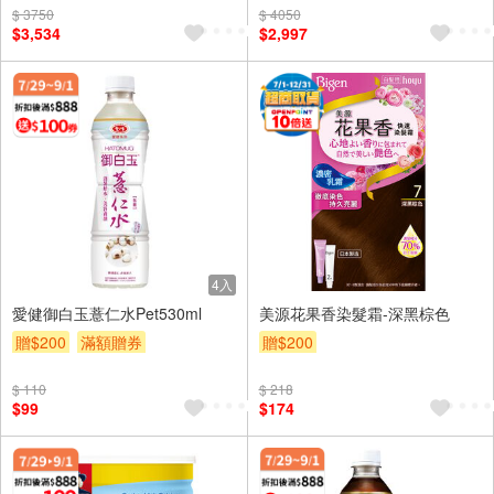
$ 3750
贈$200
$ 4050
$3,534
$2,997
4入
愛健御白玉薏仁水Pet530ml
美源花果香染髮霜-深黑棕色
贈$200
滿額贈券
贈$200
$ 110
$ 218
$99
$174