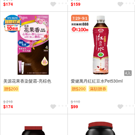
$174
$159
4入
美源花果香染髮霜-亮棕色
愛健萬丹紅紅豆水Pet530ml
贈$200
贈$200
滿額贈券
$ 218
$ 110
$174
$99