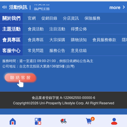
得獎公告
活動快訊
more
熱門話題
銀行優惠
關於我們
官網
促銷目錄
分店資訊
保險服務
偏遠地區配送
詐騙網頁！請小心！
主題活動
會員活動
注目活動
得獎公佈
會員專區
會員專區
大宗採購
購物須知
會員服務條款
隱
客服中心
常見問題
服務公告
意見信箱
服務時間：
週一至週日 09:00-21:00，例假日依網站公告為主
公司地址：
台北市北投區大業路136號5樓 (台灣)
食品業者登錄字號 A-122662550-00000-6
Copyright©2026 Uni-Prosperity Lifestyle Corp. All Right Reserved
0