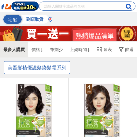
宅配
到店取貨
最多人購買
價格↓
筆劃少
上架時間↓
圖表
篩選
美吾髮植優護髮染髮霜系列