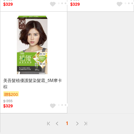
$329
$329
美吾髮植優護髮染髮霜_5M摩卡
棕
贈$200
$ 355
$329
偏遠地區配送
1
詐騙網頁！請小心！