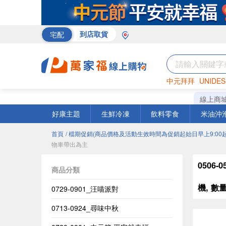
宅配
到店取貨
中元拜拜
UNIDES
巧克力
罐頭
咖啡
線上商
好康主題
生鮮冷凍
飲料零食
米油沖
首頁
/ 檔期促銷(商品價格及活動生效時間為促銷起始日早上9:00起
物車帶出為主
0506
商品分類
機, 
0729-0901_汪喵派對
0713-0924_尋味中秋