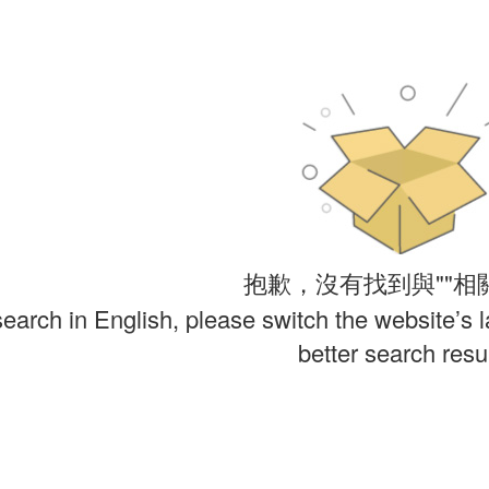
抱歉，沒有找到與""相
search in English, please switch the website’s 
better search resul