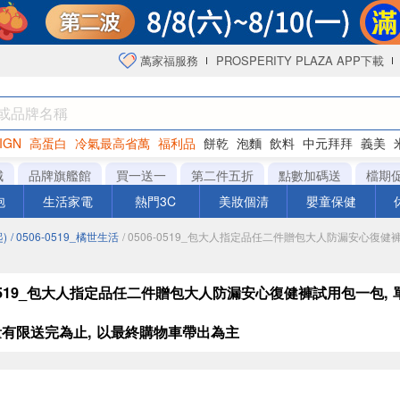
萬家福服務
PROSPERITY PLAZA APP下載
IGN
高蛋白
冷氣最高省萬
福利品
餅乾
泡麵
飲料
中元拜拜
義美
海苔
城
品牌旗艦館
買一送一
第二件五折
點數加碼送
檔期
泡
生活家電
熱門3C
美妝個清
嬰童保健
)
/ 0506-0519_橘世生活
/ 0506-0519_包大人指定品任二件贈包大人防漏安心復健
-0519_包大人指定品任二件贈包大人防漏安心復健褲試用包一包, 
數量有限送完為止, 以最終購物車帶出為主