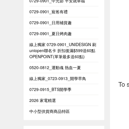
0729-0901_中元節 平安就幸福
0729-0901_寵爸有禮
0729-0901_日用補貨趣
0729-0901_夏日烤肉趣
線上獨家 0729-0901_UNIDESIGN​ 刷
uniopen聯名卡 折扣後滿$599送60點
OPENPOINT(單筆最多送60點)​
0520-0812_運動魂 熱血一夏
線上獨家_0723-0913_開學早鳥
To 
0729-0915_BTS開學季
2026 家電精選
中小型供貨商商品特區