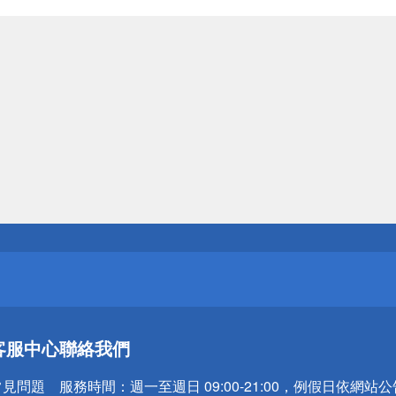
送
請小心！
送
客服中心
聯絡我們
請小心！
常見問題
服務時間：
週一至週日 09:00-21:00，例假日依網站