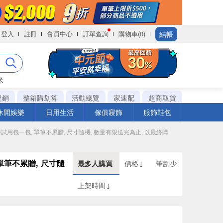
結帳
登入
註冊
會員中心
訂單查詢
購物車(0)
米
促銷
整箱購划算
活動總覽
家速配
超商取貨
休閒娛樂
日用生活
傢俱寢飾
服飾鞋包
褲試用包一包, 單筆不累贈, 尺寸隨機, 數量有限送完為止, 以最終購
單筆不累贈, 尺寸隨
最多人購買
價格↓
筆劃少
上架時間↓