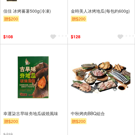
佳佳 冰烤蕃薯500g(冷凍)
金時美人冰烤地瓜(每包約600g)
贈$200
贈$200
$108
$128
幸運柒古早味夯地瓜碳燒風味
中秋烤肉BBQ組合
贈$200
贈$200
$ 219