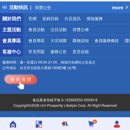
得獎公告
活動快訊
more
熱門話題
銀行優惠
關於我們
官網
促銷目錄
分店資訊
保險服務
偏遠地區配送
詐騙網頁！請小心！
主題活動
會員活動
注目活動
得獎公佈
會員專區
會員專區
大宗採購
購物須知
會員服務條款
隱
客服中心
常見問題
服務公告
意見信箱
服務時間：
週一至週日 09:00-21:00，例假日依網站公告為主
公司地址：
台北市北投區大業路136號5樓 (台灣)
食品業者登錄字號 A-122662550-00000-6
Copyright©2026 Uni-Prosperity Lifestyle Corp. All Right Reserved
0