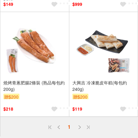
$149
$999
燒烤青蔥肥腸2條裝 (熟品每包約
大興吉 冷凍脆皮年糕(每包約
200g)
240g)
贈$200
贈$200
$218
$119
1
偏遠地區配送
詐騙網頁！請小心！