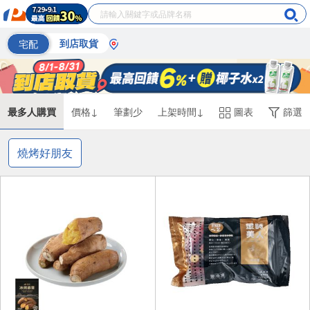
宅配
到店取貨
最多人購買
價格↓
筆劃少
上架時間↓
圖表
篩選
燒烤好朋友