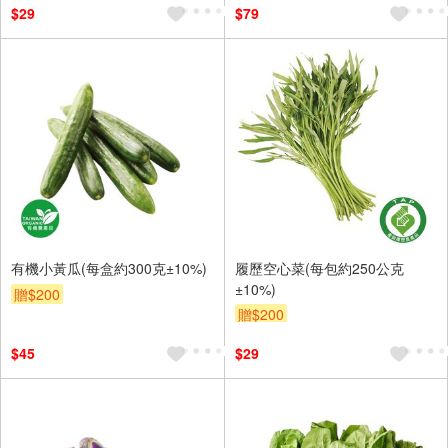
$29
$79
有機小黃瓜(每盒約300克±10%)
履歷空心菜(每包約250公克
±10%)
贈$200
贈$200
$45
$29