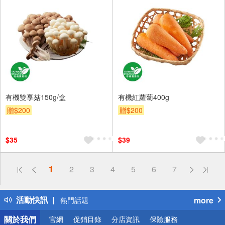
有機雙享菇150g/盒
有機紅蘿蔔400g
贈$200
贈$200
$35
$39
偏遠地區配送
1
2
3
4
5
6
7
詐騙網頁！請小心！
得獎公告
活動快訊
more
熱門話題
銀行優惠
關於我們
官網
促銷目錄
分店資訊
保險服務
偏遠地區配送