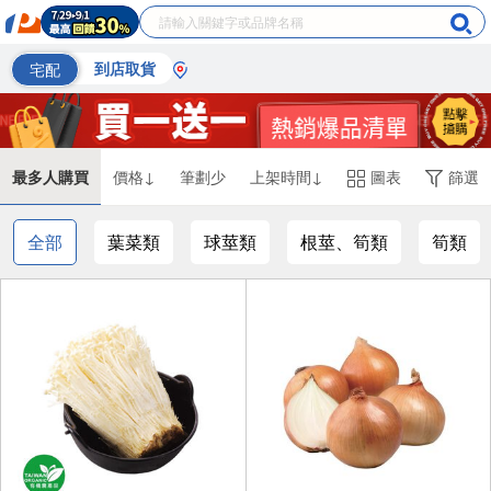
宅配
到店取貨
最多人購買
價格↓
筆劃少
上架時間↓
圖表
篩選
全部
葉菜類
球莖類
根莖、筍類
筍類