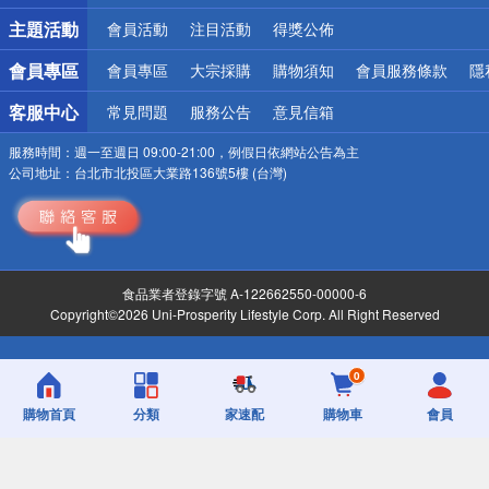
詐騙網頁！請小心！
主題活動
會員活動
注目活動
得獎公佈
會員專區
會員專區
大宗採購
購物須知
會員服務條款
隱
客服中心
常見問題
服務公告
意見信箱
服務時間：
週一至週日 09:00-21:00，例假日依網站公告為主
公司地址：
台北市北投區大業路136號5樓 (台灣)
食品業者登錄字號 A-122662550-00000-6
Copyright©2026 Uni-Prosperity Lifestyle Corp. All Right Reserved
0
購物首頁
分類
家速配
購物車
會員