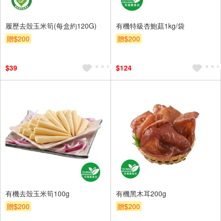
履歷去殼玉米筍(每盒約120G)
有機特級杏鮑菇1kg/袋
贈$200
贈$200
$39
$124
有機去殼玉米筍100g
有機黑木耳200g
贈$200
贈$200