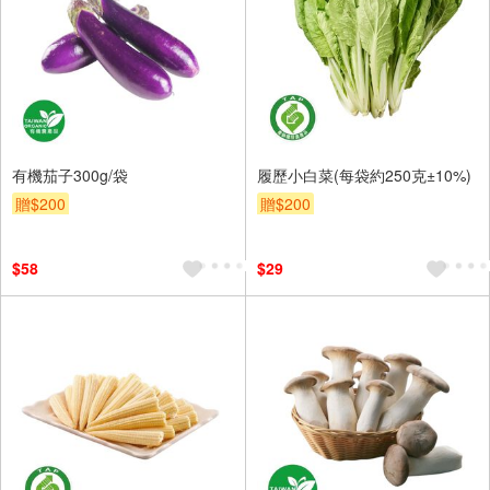
有機茄子300g/袋
履歷小白菜(每袋約250克±10%)
贈$200
贈$200
$58
$29