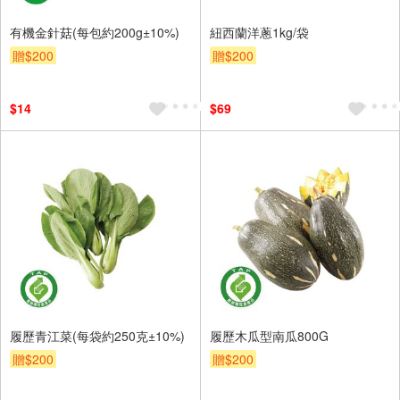
有機金針菇(每包約200g±10%)
紐西蘭洋蔥1kg/袋
贈$200
贈$200
$14
$69
履歷青江菜(每袋約250克±10%)
履歷木瓜型南瓜800G
贈$200
贈$200