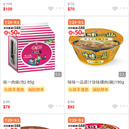
$ 108
$ 72
$100
$70
5入
2入
統一肉燥(包) 85g
味味一品原汁珍味爌肉(碗)190g
合購享優惠
滿額贈券
合購享優惠
滿額贈券
贈$200
贈$200
$ 80
$ 94
$78
$92