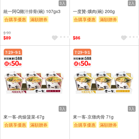
3入
2入
統一阿Q雞汁排骨(碗) 107gx3
一度贊-爌肉(碗) 200g
合購享優惠
滿額贈券
合購享優惠
滿額贈券
贈$200
贈$200
$ 90
$89
$86
3入
3入
來一客-肉燥菠菜-67g
來一客-京燉肉骨 71g
合購享優惠
滿額贈券
合購享優惠
滿額贈券
贈$200
贈$200