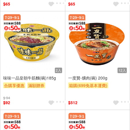
$65
$65
2入
12入
味味一品皇朝牛筋麵(碗)185g
一度贊-爌肉(碗) 200g
合購享優惠
滿額贈券
箱購(699免基本運費)
贈$200
合購享優惠
滿額贈券
$ 94
贈$200
$92
$512