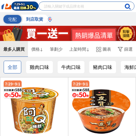
宅配
到店取貨
最多人購買
價格↓
筆劃少
上架時間↓
圖表
篩選
全部
雞肉口味
牛肉口味
豬肉口味
海鮮