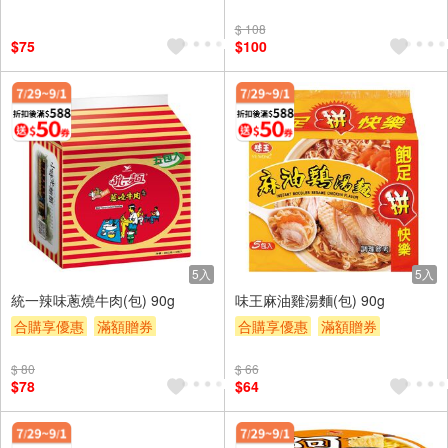
贈$200
贈$200
$ 108
$75
$100
5入
5入
統一辣味蔥燒牛肉(包) 90g
味王麻油雞湯麵(包) 90g
合購享優惠
滿額贈券
合購享優惠
滿額贈券
贈$200
贈$200
$ 80
$ 66
$78
$64