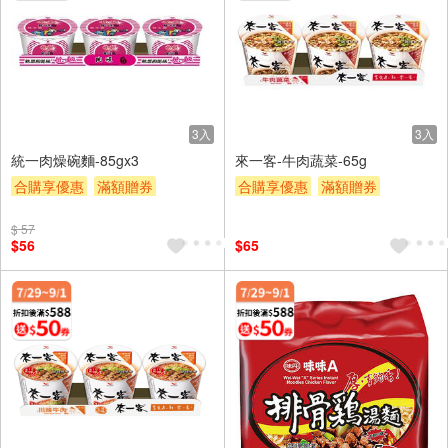
3入
3入
統一肉燥碗麵-85gx3
來一客-牛肉蔬菜-65g
合購享優惠
滿額贈券
合購享優惠
滿額贈券
贈$200
贈$200
$ 57
$56
$65