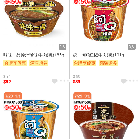
2入
3入
味味一品原汁珍味牛肉(碗)185g
統一阿Q紅椒牛肉(碗)101g
合購享優惠
滿額贈券
合購享優惠
滿額贈券
贈$200
贈$200
$ 94
$ 90
$92
$89