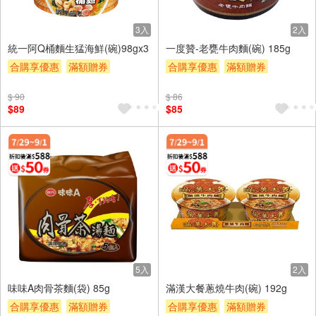
3入
2入
統一阿Q桶麵生猛海鮮(碗)98gx3
一度贊-老甕牛肉麵(碗) 185g
合購享優惠
滿額贈券
合購享優惠
滿額贈券
贈$200
贈$200
$ 90
$ 86
$89
$85
5入
2入
味味A肉骨茶麵(袋) 85g
滿漢大餐蔥燒牛肉(碗) 192g
合購享優惠
滿額贈券
合購享優惠
滿額贈券