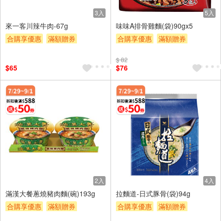
3入
5入
來一客川辣牛肉-67g
味味A排骨雞麵(袋)90gx5
合購享優惠
滿額贈券
合購享優惠
滿額贈券
贈$200
贈$200
$ 82
$65
$76
2入
4入
滿漢大餐蔥燒豬肉麵(碗)193g
拉麵道-日式豚骨(袋)94g
合購享優惠
滿額贈券
合購享優惠
滿額贈券
贈$200
贈$200