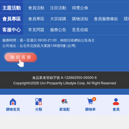
詐騙網頁！請小心！
主題活動
會員活動
注目活動
得獎公佈
會員專區
會員專區
大宗採購
購物須知
會員服務條款
隱
客服中心
常見問題
服務公告
意見信箱
服務時間：
週一至週日 09:00-21:00，例假日依網站公告為主
公司地址：
台北市北投區大業路136號5樓 (台灣)
食品業者登錄字號 A-122662550-00000-6
Copyright©2026 Uni-Prosperity Lifestyle Corp. All Right Reserved
0
購物首頁
分類
家速配
購物車
會員