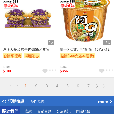
2入
12入
滿漢大餐珍味牛肉麵(碗)187g
統一阿Q雞汁排骨(碗) 107g x12
合購享優惠
滿額贈券
箱購(699免基本運費)
贈$200
合購享優惠
滿額贈券
$ 108
$ 360
贈$200
$100
$356
偏遠地區配送
1
2
3
4
5
6
7
詐騙網頁！請小心！
得獎公告
活動快訊
more
熱門話題
銀行優惠
關於我們
官網
促銷目錄
分店資訊
保險服務
偏遠地區配送