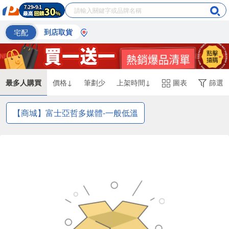
宅配
到店取貨
最多人購買
價格↓
筆劃少
上架時間↓
圖表
篩選
【商城】富士亞哲多媒體-一般低溫