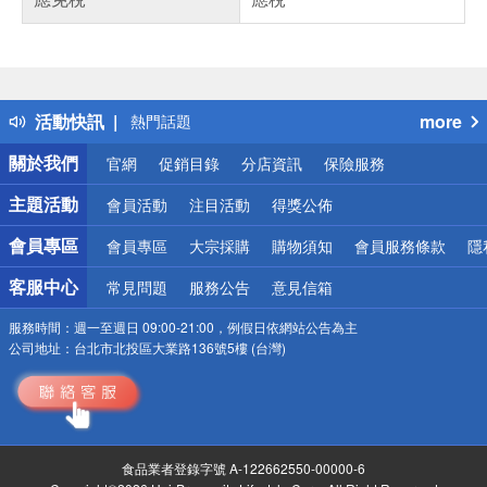
偏遠地區配送
詐騙網頁！請小心！
得獎公告
活動快訊
more
熱門話題
銀行優惠
關於我們
官網
促銷目錄
分店資訊
保險服務
偏遠地區配送
詐騙網頁！請小心！
主題活動
會員活動
注目活動
得獎公佈
會員專區
會員專區
大宗採購
購物須知
會員服務條款
隱
客服中心
常見問題
服務公告
意見信箱
服務時間：
週一至週日 09:00-21:00，例假日依網站公告為主
公司地址：
台北市北投區大業路136號5樓 (台灣)
食品業者登錄字號 A-122662550-00000-6