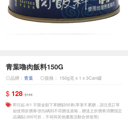
青葉嚕肉飯料150G
◎品牌：
青葉
◎規格： 150g克 x 1 x 3Can罐
$
128
$144
即日起-9/1 不限金額下單贈$200券(單筆不累贈，請注意訂單
如使用折價券/折扣碼則不符贈送資格，贈送之折價券消費指定
品滿$2,000可折，不得與其他優惠活動合併使用)