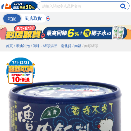
宅配
到店取貨
首頁
/ 米油沖泡
/ 調味．罐頭湯品．南北貨
/ 肉鬆
/ 肉類罐頭