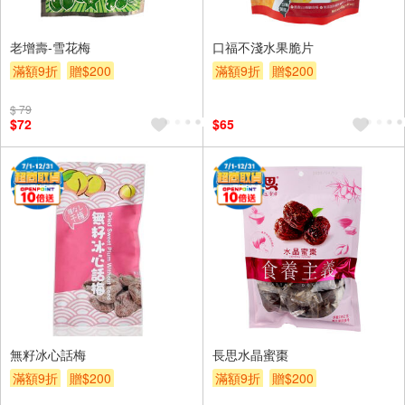
老增壽-雪花梅
口福不淺水果脆片
滿額9折
贈$200
滿額9折
贈$200
$ 79
$72
$65
無籽冰心話梅
長思水晶蜜棗
滿額9折
贈$200
滿額9折
贈$200