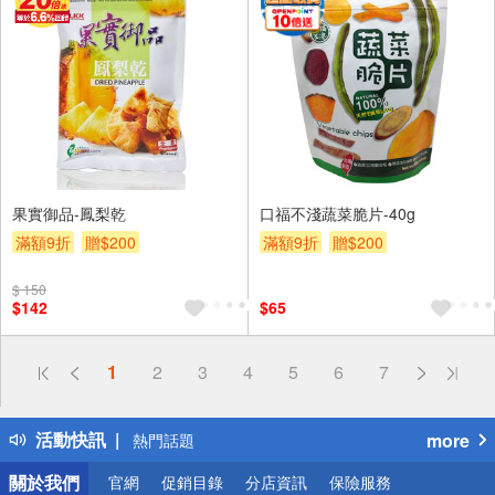
果實御品-鳳梨乾
口福不淺蔬菜脆片-40g
滿額9折
贈$200
滿額9折
贈$200
$ 150
$142
$65
偏遠地區配送
1
2
3
4
5
6
7
詐騙網頁！請小心！
得獎公告
活動快訊
more
熱門話題
銀行優惠
關於我們
官網
促銷目錄
分店資訊
保險服務
偏遠地區配送