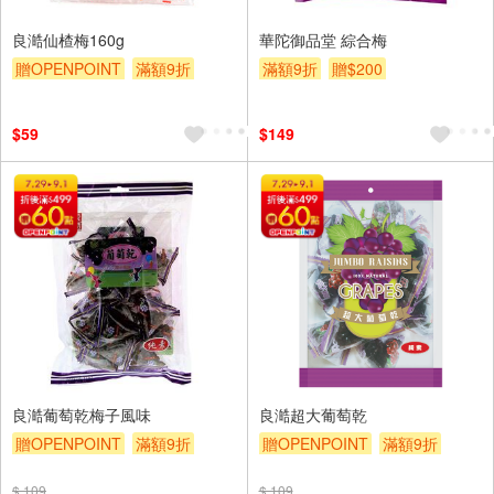
良澔仙楂梅160g
華陀御品堂 綜合梅
贈OPENPOINT
滿額9折
滿額9折
贈$200
贈$200
$59
$149
良澔葡萄乾梅子風味
良澔超大葡萄乾
贈OPENPOINT
滿額9折
贈OPENPOINT
滿額9折
贈$200
贈$200
$ 109
$ 109