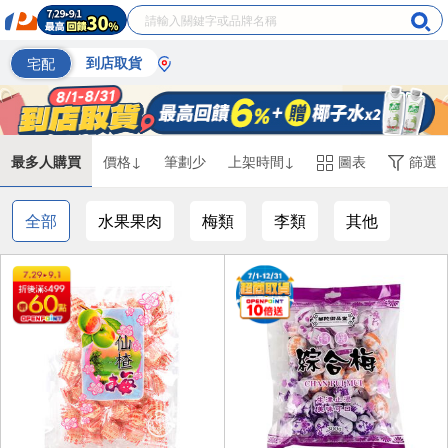
宅配
到店取貨
最多人購買
價格↓
筆劃少
上架時間↓
圖表
篩選
全部
水果果肉
梅類
李類
其他