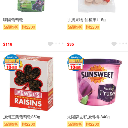
聯國葡萄乾
手摘果物-仙楂果115g
滿額9折
贈$200
滿額9折
贈$200
$118
$35
加州三葉葡萄乾250g
太陽牌去籽加州梅-340g
滿額9折
贈$200
滿額9折
贈$200