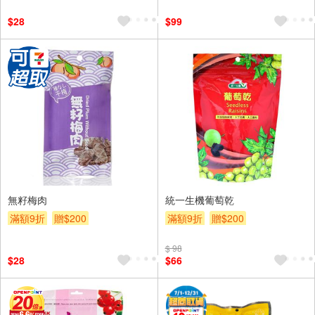
$28
$99
無籽梅肉
統一生機葡萄乾
滿額9折
贈$200
滿額9折
贈$200
$ 98
$28
$66