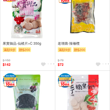
果實御品-仙楂片+C 350g
老增壽-辣橄欖
滿額9折
贈$200
滿額9折
贈$200
$ 150
$ 79
$142
$72