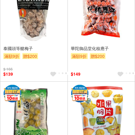
泰國頭等艙梅子
華陀御品堂化核應子
滿額9折
贈$200
滿額9折
贈$200
$ 166
$139
$149