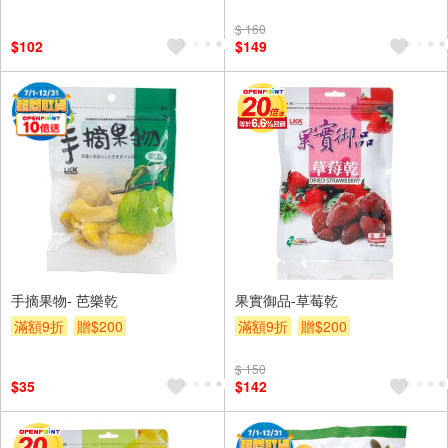
$ 160
$102
$149
手摘果物- 芭樂乾
果實御品-草莓乾
滿額9折
贈$200
滿額9折
贈$200
$ 150
$35
$142