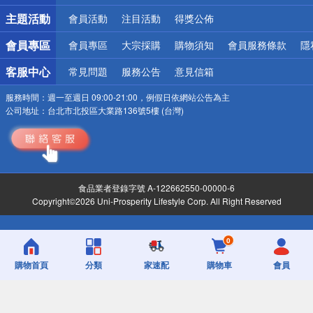
詐騙網頁！請小心！
主題活動
會員活動
注目活動
得獎公佈
會員專區
會員專區
大宗採購
購物須知
會員服務條款
隱
客服中心
常見問題
服務公告
意見信箱
服務時間：
週一至週日 09:00-21:00，例假日依網站公告為主
公司地址：
台北市北投區大業路136號5樓 (台灣)
食品業者登錄字號 A-122662550-00000-6
Copyright©2026 Uni-Prosperity Lifestyle Corp. All Right Reserved
0
購物首頁
分類
家速配
購物車
會員