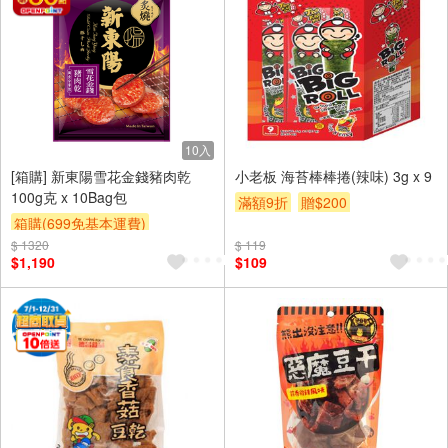
10入
[箱購] 新東陽雪花金錢豬肉乾
小老板 海苔棒棒捲(辣味) 3g x 9
100g克 x 10Bag包
滿額9折
贈$200
箱購(699免基本運費)
$ 1320
贈OPENPOINT
贈$200
$ 119
$1,190
$109