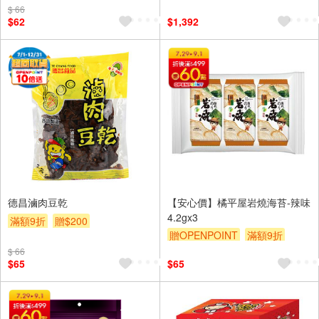
$ 66
$62
$1,392
德昌滷肉豆乾
【安心價】橘平屋岩燒海苔-辣味
4.2gx3
滿額9折
贈$200
贈OPENPOINT
滿額9折
贈$200
$ 66
$65
$65