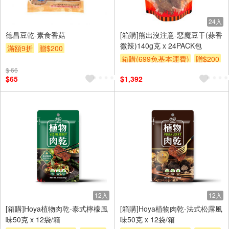
24入
德昌豆乾-素食香菇
[箱購]熊出沒注意-惡魔豆干(蒜香
微辣)140g克 x 24PACK包
滿額9折
贈$200
箱購(699免基本運費)
贈$200
$ 66
$65
$1,392
12入
12入
[箱購]Hoya植物肉乾-泰式檸檬風
[箱購]Hoya植物肉乾-法式松露風
味50克 x 12袋/箱
味50克 x 12袋/箱