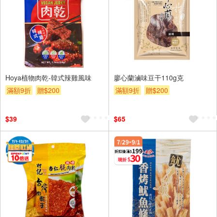
Hoya植物肉乾-韓式辣雞風味
廖心蘭滷味豆干110g克
滿額9折
贈$200
滿額9折
贈$200
$39
$65