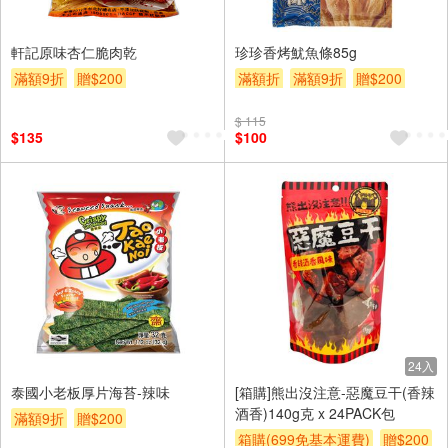
軒記原味杏仁脆肉乾
珍珍香烤魷魚條85g
滿額9折
贈$200
滿額折
滿額9折
贈$200
$ 115
$135
$100
24入
泰國小老板厚片海苔-辣味
[箱購]熊出沒注意-惡魔豆干(香辣
酒香)140g克 x 24PACK包
滿額9折
贈$200
箱購(699免基本運費)
贈$200