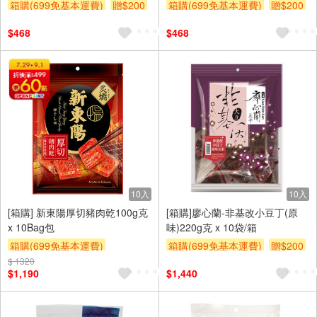
箱購(699免基本運費)
贈$200
箱購(699免基本運費)
贈$200
$468
$468
10入
10入
[箱購] 新東陽厚切豬肉乾100g克
[箱購]廖心蘭-非基改小豆丁(原
x 10Bag包
味)220g克 x 10袋/箱
箱購(699免基本運費)
箱購(699免基本運費)
贈$200
$ 1320
贈OPENPOINT
贈$200
$1,190
$1,440