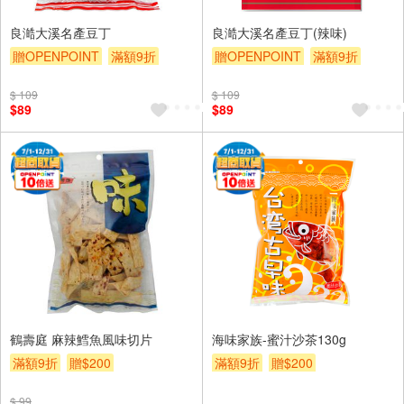
良澔大溪名產豆丁
良澔大溪名產豆丁(辣味)
贈OPENPOINT
滿額9折
贈OPENPOINT
滿額9折
贈$200
贈$200
$ 109
$ 109
$89
$89
鶴壽庭 麻辣鱈魚風味切片
海味家族-蜜汁沙茶130g
滿額9折
贈$200
滿額9折
贈$200
$ 99