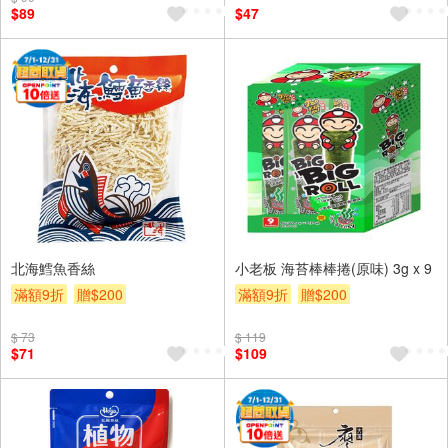
$89
$47
北海鱈魚香絲
小老板 海苔棒棒捲(原味) 3g x 9
滿額9折
贈$200
滿額9折
贈$200
$ 73
$ 119
$71
$109