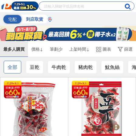
宅配
到店取貨
最多人購買
價格↓
筆劃少
上架時間↓
圖表
篩選
全部
豆乾
牛肉乾
豬肉乾
魷魚絲