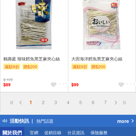
鶴壽庭 辣味鱈魚黑芝麻夾心絲
大田海洋鱈魚黑芝麻夾心絲
滿額9折
贈$200
滿額9折
贈$200
$ 109
$89
$99
偏遠地區配送
1
2
3
4
5
6
7
詐騙網頁！請小心！
得獎公告
活動快訊
more
熱門話題
銀行優惠
關於我們
官網
促銷目錄
分店資訊
保險服務
偏遠地區配送