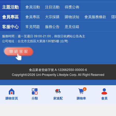
詐騙網頁！請小心！
主題活動
會員活動
注目活動
得獎公佈
會員專區
會員專區
大宗採購
購物須知
會員服務條款
隱
客服中心
常見問題
服務公告
意見信箱
服務時間：
週一至週日 09:00-21:00，例假日依網站公告為主
公司地址：
台北市北投區大業路136號5樓 (台灣)
食品業者登錄字號 A-122662550-00000-6
Copyright©2026 Uni-Prosperity Lifestyle Corp. All Right Reserved
0
購物首頁
分類
家速配
購物車
會員