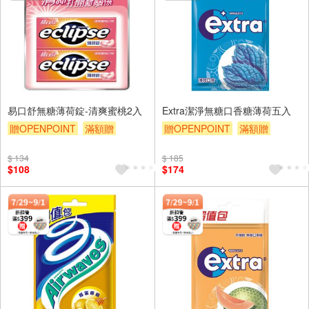
易口舒無糖薄荷錠-清爽蜜桃2入
Extra潔淨無糖口香糖薄荷五入
贈OPENPOINT
滿額贈
贈OPENPOINT
滿額贈
滿額9折
贈$200
滿額9折
贈$200
$ 134
$ 185
$108
$174