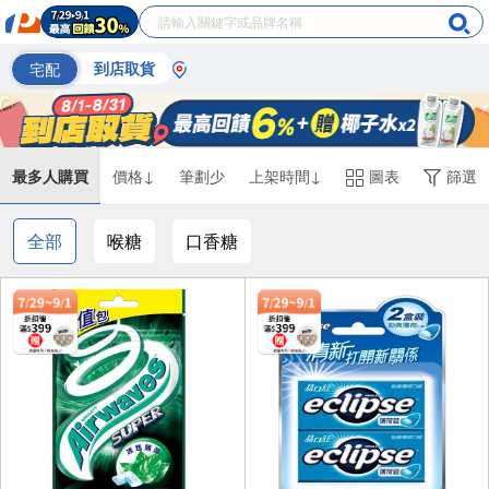
宅配
到店取貨
最多人購買
價格↓
筆劃少
上架時間↓
圖表
篩選
全部
喉糖
口香糖