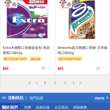
Extra木糖醇口香糖超值包-香甜
Airwaves超涼無糖口香糖-冷萃咖
葡萄口味62g
啡口味62g
贈OPENPOINT
滿額贈
贈OPENPOINT
滿額9折
贈$200
贈OPENPOINT
滿額贈
$99
$82
滿額9折
贈$200
偏遠地區配送
1
2
3
詐騙網頁！請小心！
得獎公告
活動快訊
more
熱門話題
銀行優惠
關於我們
官網
促銷目錄
分店資訊
保險服務
偏遠地區配送