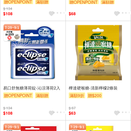
贈OPENPOINT
滿額贈
贈OPENPOINT
滿額贈
滿額9折
贈$200
$ 134
滿額9折
贈$200
$108
$68
易口舒無糖薄荷錠-沁涼薄荷2入
樺達硬喉糖-清新檸檬2條裝
贈OPENPOINT
滿額贈
滿額9折
贈$200
滿額9折
贈$200
$ 134
$ 67
$108
$63