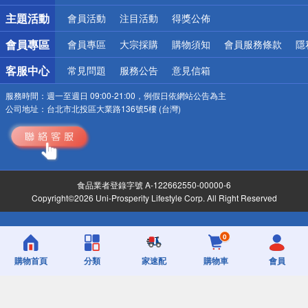
詐騙網頁！請小心！
主題活動
會員活動
注目活動
得獎公佈
會員專區
會員專區
大宗採購
購物須知
會員服務條款
隱
客服中心
常見問題
服務公告
意見信箱
服務時間：
週一至週日 09:00-21:00，例假日依網站公告為主
公司地址：
台北市北投區大業路136號5樓 (台灣)
食品業者登錄字號 A-122662550-00000-6
Copyright©2026 Uni-Prosperity Lifestyle Corp. All Right Reserved
0
購物首頁
分類
家速配
購物車
會員