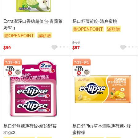
Extra潔淨口香糖超值包-青蘋萊
易口舒薄荷錠-清爽蜜桃
姆62g
贈OPENPOINT
滿額贈
贈OPENPOINT
滿額贈
滿額9折
贈$200
滿額9折
贈$200
$ 68
$99
$57
易口舒無糖薄荷錠-繽紛野莓
易口舒Plus草本潤喉薄荷糖- 蜂
31gx2
蜜檸檬