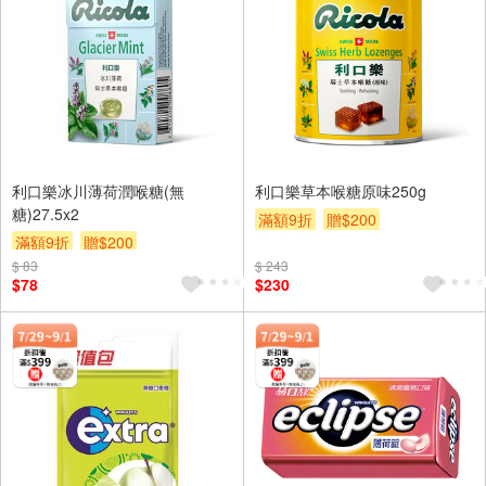
利口樂冰川薄荷潤喉糖(無
利口樂草本喉糖原味250g
糖)27.5x2
滿額9折
贈$200
滿額9折
贈$200
$ 83
$ 243
$78
$230