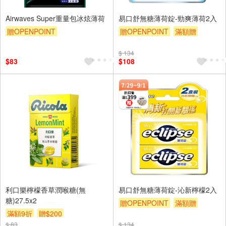
Airwaves Super重量包冰炫薄荷
易口舒無糖薄荷錠-勁爽薄荷2入
贈OPENPOINT
贈OPENPOINT
滿額贈
贈OPENPOINT
滿額贈
滿額9折
贈$200
$ 134
滿額9折
贈$200
$83
$108
利口樂檸檬香草潤喉糖(無
易口舒無糖薄荷錠-沁新檸檬2入
糖)27.5x2
贈OPENPOINT
滿額贈
滿額9折
贈$200
滿額9折
贈$200
$ 83
$ 134