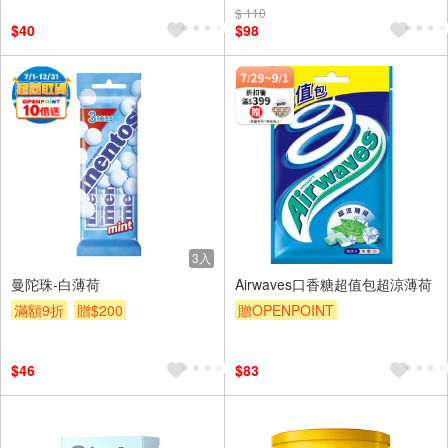
$ 110
贈OPENPOINT
滿額贈
滿額9折
贈$200
$40
$98
滿額9折
贈$200
3入
曼陀珠-白薄荷
Airwaves口香糖超值包超涼薄荷
滿額9折
贈$200
贈OPENPOINT
贈OPENPOINT
滿額贈
滿額9折
贈$200
$46
$83