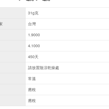
31g克
家
台灣
1.9000
4.1000
450天
請放置陰涼乾燥處
常溫
應稅
應稅