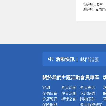
甜味劑(山梨醇
調味劑、食用紅
偏遠地區配
詐騙網頁！
得獎公告
活動快訊
熱門話題
銀行優惠
偏遠地區配
關於我們
主題活動
會員專區
詐騙網頁！
官網
會員活動
會員專區
促銷目錄
注目活動
大宗採購
分店資訊
得獎公佈
購物須知
保險服務
會員服務條款