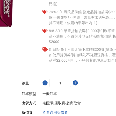
門檻)
7/29-9/1 瑪氏品牌館 指定品折扣後滿$3
盤一個​ (贈品不累贈，數量有限送完為止
貨不適用；依購物車帶出為主)
8/8-8/10 單筆折扣後滿$2,000享9折(單
品不適用，不得與其他促銷活動/加價購/折
$2000
即日起-9/1 不限金額下單贈$200券(單
如使用折價券/折扣碼則不符贈送資格，
品滿$2,000可折，不得與其他優惠活動合
數量
訂單類型
一般訂單
出貨方式
宅配/到店取貨/超商取貨
折價券
查看適用折價券