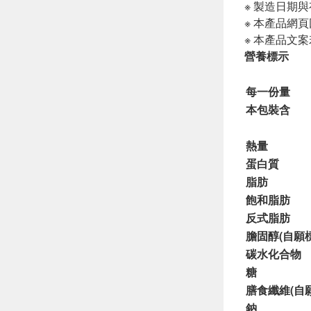
※ 製造日期
※ 本產品網
※ 本產品文
營養標示
每一份量
本包裝含
熱量
蛋白質
脂肪
飽和脂肪
反式脂肪
膽固醇(自願
碳水化合物
糖
膳食纖維(自
鈉