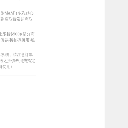
99贈M&M`s多彩點心
；到店取貨及超商取
筆上限折$500)(部分商
價券/折扣碼併用)離
筆不累贈，請注意訂單
贈送之折價券消費指定
併使用)