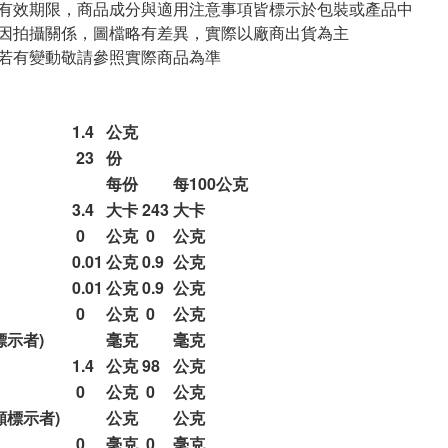
與有效期限，商品成分與適用注意事項皆標示於包裝或產品中
頁因拍攝關係，圖檔略有差異，實際以廠商出貨為主
案若有變動敬請參照實際商品為準
1.4
公克
23
份
每份
每100公克
3.4
大卡
243
大卡
0
公克
0
公克
0.01
公克
0.9
公克
0.01
公克
0.9
公克
0
公克
0
公克
標示者)
毫克
毫克
1.4
公克
98
公克
0
公克
0
公克
願標示者)
公克
公克
0
毫克
0
毫克