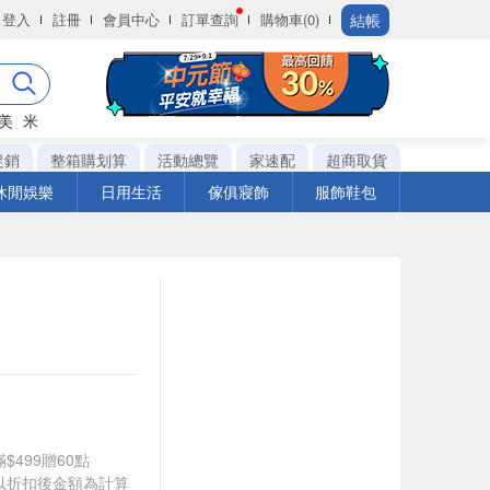
結帳
登入
註冊
會員中心
訂單查詢
購物車(0)
美
米
促銷
整箱購划算
活動總覽
家速配
超商取貨
休閒娛樂
日用生活
傢俱寢飾
服飾鞋包
$499贈60點
饋皆以折扣後金額為計算