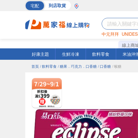
宅配
到店取貨
中元拜拜
UNIDES
巧克力
罐頭
海苔
線上商
好康主題
生鮮冷凍
飲料零食
米油沖
首頁
/ 飲料零食
/ 糖果．巧克力．口香糖
/ 口香糖
/ 喉糖