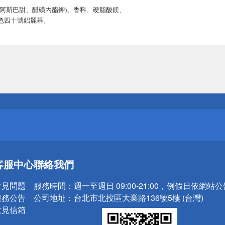
、阿斯巴甜、醋磺內酯鉀)、香料、硬脂酸鎂、
色四十號鋁麗基。
送
請小心！
送
客服中心
聯絡我們
請小心！
常見問題
服務時間：
週一至週日 09:00-21:00，例假日依網站
服務公告
公司地址：
台北市北投區大業路136號5樓 (台灣)
意見信箱