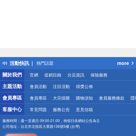
偏遠地區配送
詐騙網頁！請小心！
得獎公告
活動快訊
more
熱門話題
銀行優惠
關於我們
官網
促銷目錄
分店資訊
保險服務
偏遠地區配送
詐騙網頁！請小心！
主題活動
會員活動
注目活動
得獎公佈
會員專區
會員專區
大宗採購
購物須知
會員服務條款
隱
客服中心
常見問題
服務公告
意見信箱
服務時間：
週一至週日 09:00-21:00，例假日依網站公告為主
公司地址：
台北市北投區大業路136號5樓 (台灣)