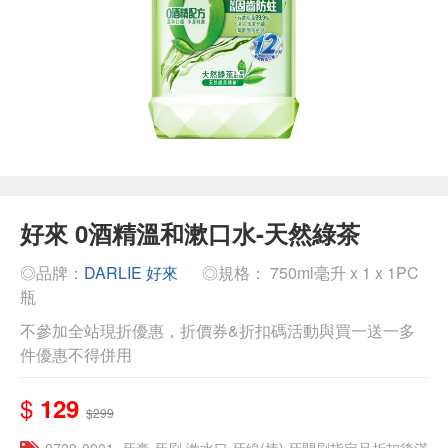
好來 0酒精溫和漱口水-天然綠茶
◎品牌：
DARLIE 好來
◎規格： 750ml毫升 x 1 x 1PC
瓶
不參加全站現折優惠，折價券&折扣碼活動與買一送一多
件優惠不得併用
$
129
$299