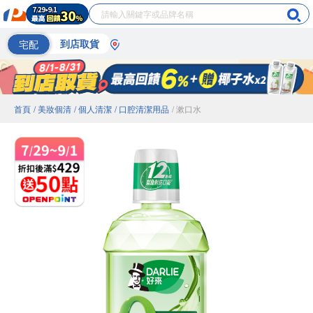
宅配
到店取貨
首頁
/ 美妝個清
/ 個人清潔
/ 口腔清潔用品
/ 漱口水