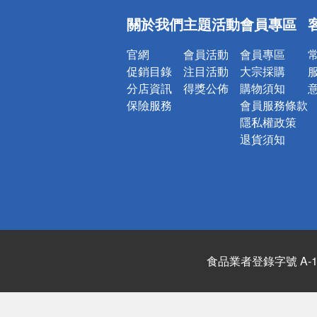
偏遠地區配
關於我們
主題活動
會員專區
詐騙網頁！
官網
會員活動
會員專區
促銷目錄
注目活動
大宗採購
分店資訊
得獎公佈
購物須知
保險服務
會員服務條款
隱私權政策
退貨須知
食品業者登錄字號 A-122