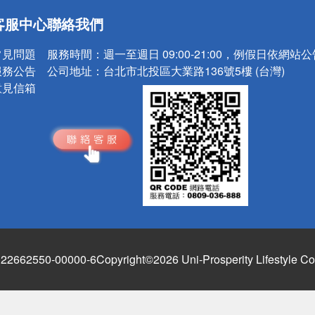
送
客服中心
聯絡我們
請小心！
常見問題
服務時間：
週一至週日 09:00-21:00，例假日依網站
服務公告
公司地址：
台北市北投區大業路136號5樓 (台灣)
意見信箱
662550-00000-6
Copyright©2026 Uni-Prosperity Lifestyle Co