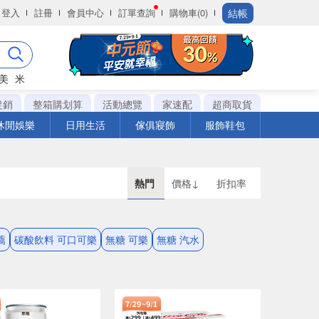
結帳
登入
註冊
會員中心
訂單查詢
購物車(0)
美
米
促銷
整箱購划算
活動總覽
家速配
超商取貨
休閒娛樂
日用生活
傢俱寢飾
服飾鞋包
熱門
價格↓
折扣率
薦
碳酸飲料 可口可樂
無糖 可樂
無糖 汽水