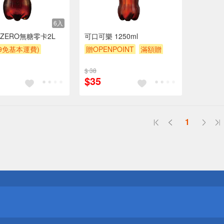
6入
ZERO無糖零卡2L
可口可樂 1250ml
99免基本運費)
贈OPENPOINT
滿額贈
POINT
滿額贈
贈$200
$ 38
$35
1
送
請小心！