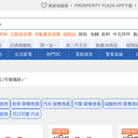
萬家福服務
PROSPERITY PLAZA APP下載
IGN
父親節送禮
冷氣最高省萬
福利品
餅乾
泡麵
飲料
中元拜拜
義
洋芋片
城
品牌旗艦館
買一送一
第二件五折
點數加碼送
檔期
泡
生活家電
熱門3C
美妝個清
嬰童保健
可口可樂纖維+ "
 飲料
飲料 聚餐推薦
汽水 聚餐推薦
可樂 聚餐推薦
碳酸飲料 聚餐推
酸飲料
可口可樂 汽水