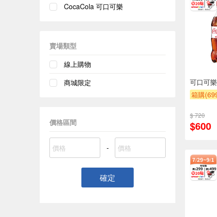
CocaCola 可口可樂
賣場類型
線上購物
可口可樂纖
商城限定
箱購(6
贈OPEN
$ 720
贈$200
價格區間
$600
-
確定