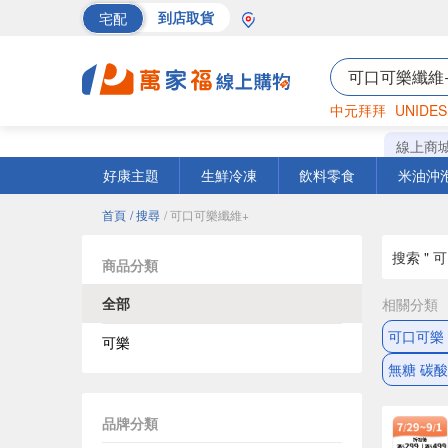
宅配
到店取貨
中元拜拜
UNIDES
巧克力
罐頭
海苔
線上商
好康主題
生鮮冷凍
飲料零食
米油沖
首頁
/ 搜尋
/ 可口可樂纖維+
搜索 " 
商品分類
全部
相關分類
可口可樂
可樂
無糖 碳
品牌分類