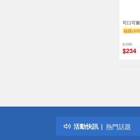
可口可樂
箱購(6
贈OPEN
$ 296
贈$200
$234
偏遠地區配
詐騙網頁！
得獎公告
活動快訊
熱門話題
銀行優惠