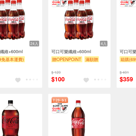
24入
4入
維+600ml
可口可樂纖維+600ml
可口可樂
99免基本運費)
贈OPENPOINT
滿額贈
箱購(6
POINT
滿額贈
贈$200
贈OPEN
$ 120
$ 401
贈$200
$100
$359