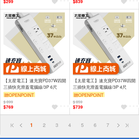
$299
$839
【太星電工】速充寶PD37W四開
【太星電工】速充寶PD37W四開
三插快充滑蓋電腦線/3P 6尺
三插快充滑蓋電腦線/3P 4尺
贈OPENPOINT
贈OPENPOINT
$ 899
$ 859
$769
$739
偏遠地區配送
1
2
3
4
5
6
7
詐騙網頁！請小心！
得獎公告