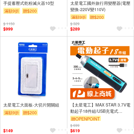
手提蓄壓式乾粉滅火器10型
太星電工國外旅行用變壓器(電壓
變換-220V變110V)
滿額9折
贈$200
滿額9折
贈$200
$ 1150
$ 329
$999
$289
太星電工大面板-大切片開關組
【太星電工】MAX STAR 3.7V電
動起子18件組/USB充電式
滿額9折
贈$200
ECS102
贈OPENPOINT
$ 699
$149
$619