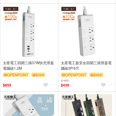
太星電工四開三插37W快充滑蓋
太星電工蓋安全四開三插滑蓋電
電腦線1.2M
腦線3P/9尺
贈OPENPOINT
滿額9折
贈OPENPOINT
滿額9折
贈$200
$ 469
贈$200
$859
$439