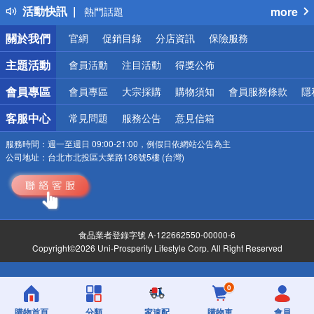
活動快訊
more
熱門話題
銀行優惠
關於我們
官網
促銷目錄
分店資訊
保險服務
偏遠地區配送
詐騙網頁！請小心！
主題活動
會員活動
注目活動
得獎公佈
會員專區
會員專區
大宗採購
購物須知
會員服務條款
隱
客服中心
常見問題
服務公告
意見信箱
服務時間：
週一至週日 09:00-21:00，例假日依網站公告為主
公司地址：
台北市北投區大業路136號5樓 (台灣)
食品業者登錄字號 A-122662550-00000-6
Copyright©2026 Uni-Prosperity Lifestyle Corp. All Right Reserved
0
購物首頁
分類
家速配
購物車
會員