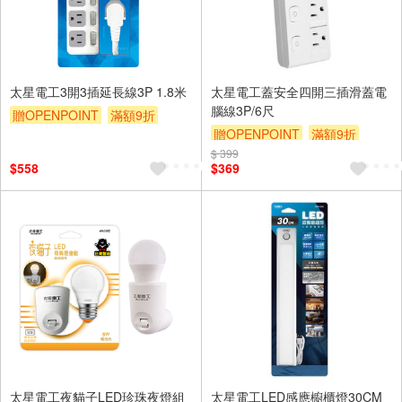
太星電工3開3插延長線3P 1.8米
太星電工蓋安全四開三插滑蓋電
腦線3P/6尺
贈OPENPOINT
滿額9折
贈OPENPOINT
滿額9折
贈$200
$ 399
贈$200
$558
$369
太星電工夜貓子LED珍珠夜燈組
太星電工LED感應櫥櫃燈30CM