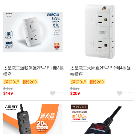
太星電工過載保護2P+3P 1開3插
太星電工大間距2P+3P 2開4插旋
插座
轉插座
滿額9折
贈$200
滿額9折
贈$200
$ 169
$ 229
$149
$209