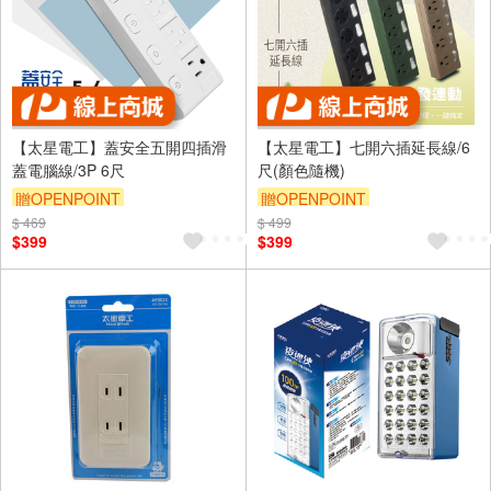
【太星電工】蓋安全五開四插滑
【太星電工】七開六插延長線/6
蓋電腦線/3P 6尺
尺(顏色隨機)
贈OPENPOINT
贈OPENPOINT
$ 469
$ 499
$399
$399