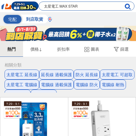
宅配
到店取貨
熱門
價格↓
折扣率
圖表
篩選
相關分類
太星電工 延長線
延長線 過載保護
防火 延長線
太星電工 可超取
太星電工 電腦線
電腦線 過載保護
電腦線 防火
電腦線 耐熱
耐熱 延長線
延長線 滑蓋