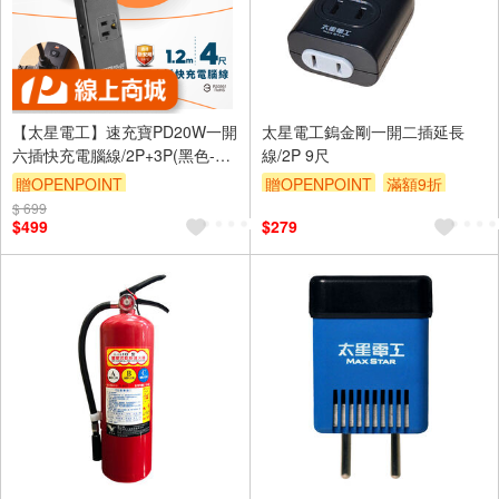
【太星電工】速充寶PD20W一開
太星電工鎢金剛一開二插延長
六插快充電腦線/2P+3P(黑色-4
線/2P 9尺
尺)
贈OPENPOINT
贈OPENPOINT
滿額9折
$ 699
贈$200
$499
$279