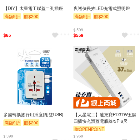
【DIY】太星電工聯蓋二孔插座
夜巡俠長效LED充電式照明燈
滿額9折
贈$200
滿額9折
贈$200
$ 599
$65
$559
多國轉換旅行用插座(附雙USB)
【太星電工】速充寶PD37W五開
四插快充滑蓋電腦線/3P 6尺
滿額9折
贈$200
贈OPENPOINT
$ 399
$ 969