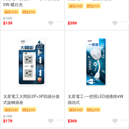
5W-暖白光
滿額9折
贈$200
滿額9折
贈$200
$ 169
$139
$399
太星電工大間距2P+3P四插分接
太星電工-一把照LED感應燈4W
式旋轉插座
插頭式
滿額9折
贈$200
滿額9折
贈$200
$ 189
$179
$369