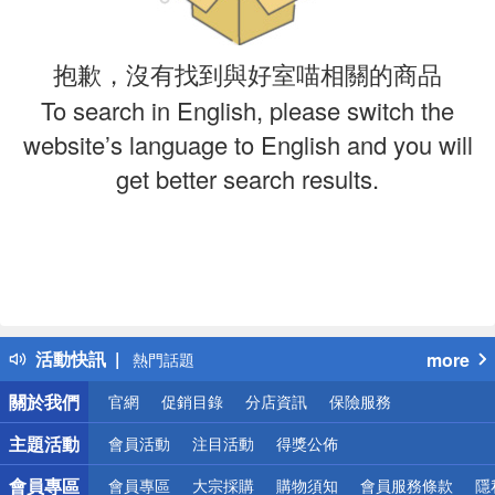
抱歉，沒有找到與好室喵相關的商品
To search in English, please switch the
website’s language to English and you will
get better search results.
偏遠地區配送
詐騙網頁！請小心！
得獎公告
活動快訊
more
熱門話題
銀行優惠
關於我們
官網
促銷目錄
分店資訊
保險服務
偏遠地區配送
詐騙網頁！請小心！
主題活動
會員活動
注目活動
得獎公佈
會員專區
會員專區
大宗採購
購物須知
會員服務條款
隱