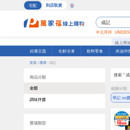
宅配
到店取貨
中元拜拜
UNIDES
巧克力
罐頭
海苔
線上商
好康主題
生鮮冷凍
飲料零食
米油沖
首頁
/ 搜尋
/ 成記
搜索 " 成
商品分類
全部
相關分類
寧記 xo
調味拌醬
賣場類型