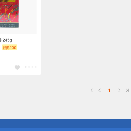
 245g
贈$200
1
送
請小心！