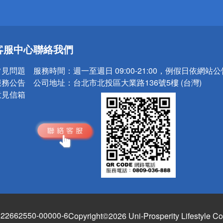
送
客服中心
聯絡我們
請小心！
常見問題
服務時間：
週一至週日 09:00-21:00，例假日依網站
服務公告
公司地址：
台北市北投區大業路136號5樓 (台灣)
意見信箱
662550-00000-6
Copyright©2026 Uni-Prosperity Lifestyle Co