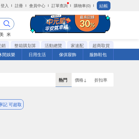
結帳
登入
註冊
會員中心
訂單查詢
購物車(0)
美
米
促銷
整箱購划算
活動總覽
家速配
超商取貨
休閒娛樂
日用生活
傢俱寢飾
服飾鞋包
熱門
價格↓
折扣率
寧記 可超取