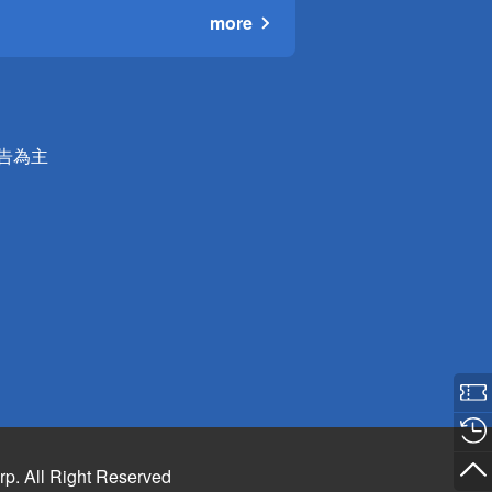
more
公告為主
rp. All Right Reserved