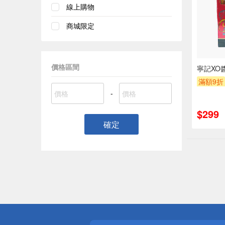
線上購物
商城限定
價格區間
寧記XO醬
滿額9折
-
$299
確定
偏遠地區配
詐騙網頁！
得獎公告