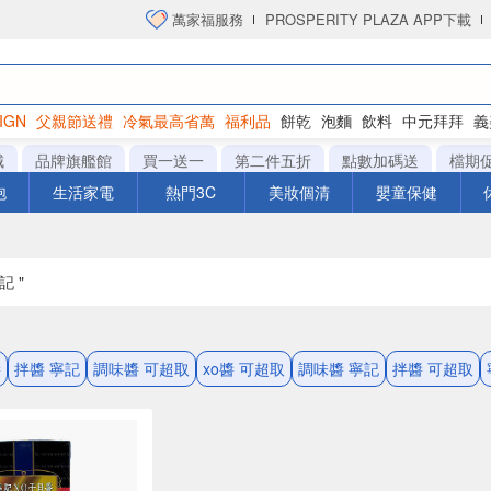
萬家福服務
PROSPERITY PLAZA APP下載
IGN
父親節送禮
冷氣最高省萬
福利品
餅乾
泡麵
飲料
中元拜拜
義
洋芋片
城
品牌旗艦館
買一送一
第二件五折
點數加碼送
檔期
泡
生活家電
熱門3C
美妝個清
嬰童保健
記 "
醬
拌醬 寧記
調味醬 可超取
xo醬 可超取
調味醬 寧記
拌醬 可超取