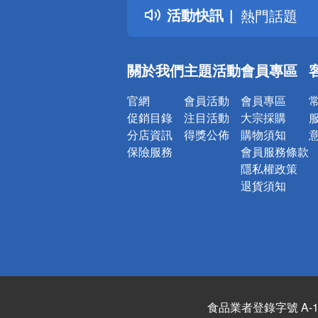
活動快訊
熱門話題
銀行優惠
偏遠地區配
關於我們
主題活動
會員專區
詐騙網頁！
官網
會員活動
會員專區
促銷目錄
注目活動
大宗採購
分店資訊
得獎公佈
購物須知
保險服務
會員服務條款
隱私權政策
退貨須知
食品業者登錄字號 A-122